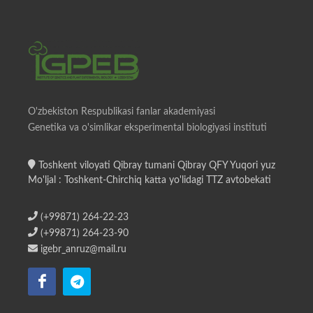
O'zbekiston Respublikasi fanlar akademiyasi
Genetika va o'simlikar eksperimental biologiyasi instituti
Toshkent viloyati Qibray tumani Qibray QFY Yuqori yuz
Mo'ljal : Toshkent-Chirchiq katta yo'lidagi TTZ avtobekati
(+99871) 264-22-23
(+99871) 264-23-90
igebr_anruz@mail.ru