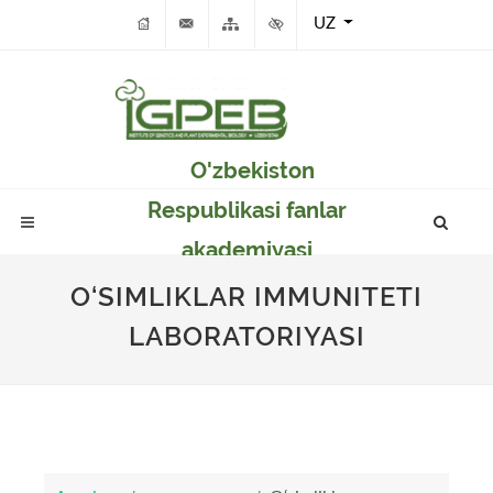
UZ
O'zbekiston
Respublikasi fanlar
akademiyasi
Genetika va o'simlikar
O‘SIMLIKLAR IMMUNITETI
eksperimental
LABORATORIYASI
biologiyasi instituti