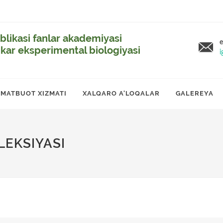
likasi fanlar akademiyasi
e
ikar eksperimental biologiyasi
i
MATBUOT XIZMATI
XALQARO A'LOQALAR
GALEREYA
LEKSIYASI