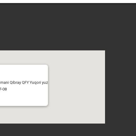
tumani Qibray QFY Yuqori yuz
7-08