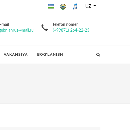
UZ
O'zbekiston
O'zbekiston
O'zbekiston
-mail
telefon nomer
gebr_anruz@mail.ru
(+99871) 264-22-23
Respublikasining
Respublikasi
Respublikasi
Davlat bayrog'i
davlat gerbi
davlat
VAKANSIYA
BOG'LANISH
madhiyasi