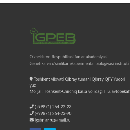
O'zbekiston Respublikasi fanlar akademiyasi
Genetika va o'simlikar eksperimental biologiyasi instituti
Toshkent viloyati Qibray tumani Qibray QFY Yuqori
yuz
Mo'ljal : Toshkent-Chirchiq katta yo'lidagi TTZ avtobekat
(+99871) 264-22-23
(+99871) 264-23-90
igebr_anruz@mail.ru