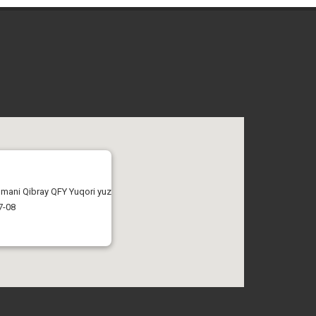
tumani Qibray QFY Yuqori yuz
7-08