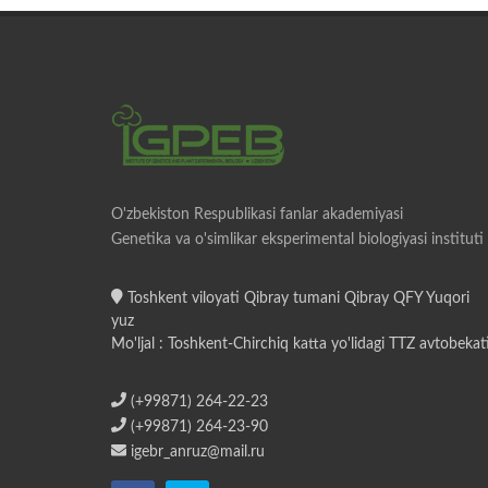
O'zbekiston Respublikasi fanlar akademiyasi
Genetika va o'simlikar eksperimental biologiyasi instituti
Toshkent viloyati Qibray tumani Qibray QFY Yuqori
yuz
Mo'ljal : Toshkent-Chirchiq katta yo'lidagi TTZ avtobekat
(+99871) 264-22-23
(+99871) 264-23-90
igebr_anruz@mail.ru