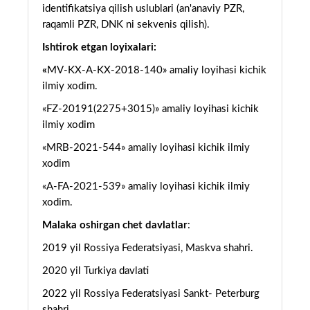
identifikatsiya qilish uslublari (an'anaviy PZR,
raqamli PZR, DNK ni sekvenis qilish).
Ishtirok etgan loyixalari:
«
MV-KX-A-KX-2018-140» amaliy loyihasi kichik
ilmiy xodim.
«FZ-20191(2275+3015)» amaliy loyihasi kichik
ilmiy xodim
«MRB-2021-544» amaliy loyihasi kichik ilmiy
xodim
«A-FA-2021-539» amaliy loyihasi kichik ilmiy
xodim.
Malaka oshirgan chet davlatlar
:
2019 yil Rossiya Federatsiyasi, Maskva shahri.
2020 yil Turkiya davlati
2022 yil Rossiya Federatsiyasi Sankt- Peterburg
shahri