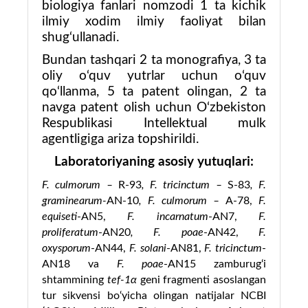
biologiya fanlari nomzodi 1 ta kichik
ilmiy xodim ilmiy faoliyat bilan
shug‘ullanadi.
Bundan tashqari 2 ta monografiya,
3 ta
oliy o‘quv yutrlar uchun o‘quv
qo‘llanma,
5
ta patent olingan, 2 ta
navga patent olish uchun O‘zbekiston
Respublikasi Intellektual mulk
agentligiga ariza topshirildi.
Laboratoriyaning asosiy yutuqlari:
F. culmorum –
R-93
, F. tricinctum –
S-83
, F.
graminearum-
AN-10
, F. culmorum
–
A-78,
F.
equiseti
-AN5,
F. incarnatum
-AN7,
F.
proliferatum
-AN20
, F. poae
-AN42,
F.
oxysporum
-AN44,
F. solani
-AN81,
F. tricinctum
-
AN18 va
F. poae
-AN15 zamburug‘i
shtammining
tef-1α
geni fragmenti asoslangan
tur sikvensi bo‘yicha olingan natijalar NCBI