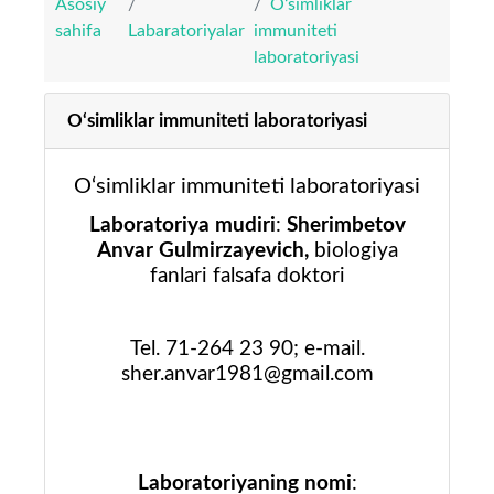
Asosiy
O‘simliklar
sahifa
Labaratoriyalar
immuniteti
laboratoriyasi
O‘simliklar immuniteti laboratoriyasi
O‘simliklar immuniteti laboratoriyasi
Laboratoriya mudiri
:
Sherimbetov
Anvar Gulmirzayevich,
biologiya
fanlari falsafa doktori
Tel. 71-264 23 90; e-mail
.
sher.anvar1981@gmail.com
Laboratoriyaning nomi
: