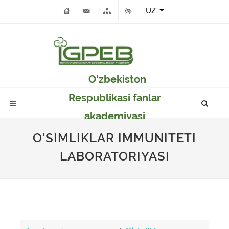
UZ
O'zbekiston
Respublikasi fanlar
akademiyasi
Genetika va o'simlikar
O‘SIMLIKLAR IMMUNITETI
eksperimental
LABORATORIYASI
biologiyasi instituti