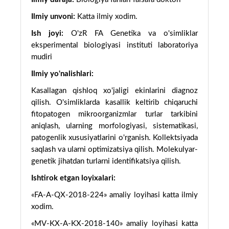
Ilmiy unvoni:
Katta ilmiy xodim.
Ish joyi:
O'zR FA Genetika va o'simliklar
eksperimental biologiyasi instituti laboratoriya
mudiri
Ilmiy yo'nalishlari:
Kasallagan qishloq xo'jaligi ekinlarini diagnoz
qilish. O'simliklarda kasallik keltirib chiqaruchi
fitopatogen mikroorganizmlar turlar tarkibini
aniqlash, ularning morfologiyasi, sistematikasi,
patogenlik xususiyatlarini o'rganish. Kollektsiyada
saqlash va ularni optimizatsiya qilish. Molekulyar-
genetik jihatdan turlarni identifikatsiya qilish.
Ishtirok etgan loyixalari:
«FA-A-QX-2018-224» amaliy loyihasi katta ilmiy
xodim.
«MV-KX-A-KX-2018-140» amaliy loyihasi katta