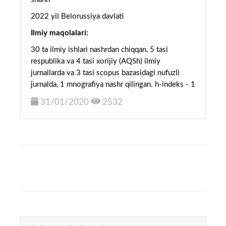
2022 yil Belorussiya davlati
Ilmiy maqolalari:
30 ta ilmiy ishlari nashrdan chiqqan, 5 tasi
respublika va 4 tasi xorijiy (AQSh) ilmiy
jurnallarda va 3 tasi scopus bazasidagi nufuzli
jurnalda, 1 mnografiya nashr qilingan. h-indeks - 1
31/01/2020
2532