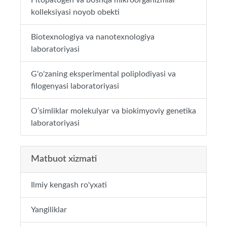
Fitopatogen va boshqa mikroorganizmlar
kolleksiyasi noyob obekti
Biotexnologiya va nanotexnologiya
laboratoriyasi
G'o'zaning eksperimental poliplodiyasi va
filogenyasi laboratoriyasi
O’simliklar molekulyar va biokimyoviy genetika
laboratoriyasi
Matbuot xizmati
Ilmiy kengash ro'yxati
Yangiliklar