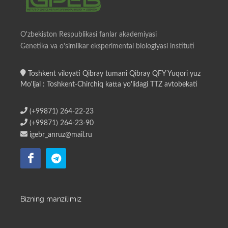
O'zbekiston Respublikasi fanlar akademiyasi
Genetika va o'simlikar eksperimental biologiyasi instituti
Toshkent viloyati Qibray tumani Qibray QFY Yuqori yuz
Mo'ljal : Toshkent-Chirchiq katta yo'lidagi TTZ avtobekati
(+99871) 264-22-23
(+99871) 264-23-90
igebr_anruz@mail.ru
Bizning manzilimiz