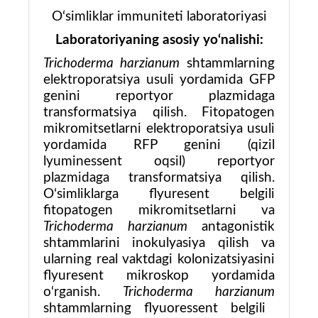
O‘simliklar immuniteti laboratoriyasi
Laboratoriyaning asosiy yo‘nalishi:
Trichoderma harzianum
shtammlarning
elektroporatsiya usuli yordamida GFP
genini reportyor plazmidaga
transformatsiya qilish
.
Fitopatogen
mikromitsetlarni elektroporatsiya usuli
yordamida RFP genini (qizil
lyuminessent oqsil) reportyor
plazmidaga transformatsiya qilish
.
O‘simliklarga flyuresent belgili
fitopatogen mikromitsetlarni va
Trichoderma harzianum
antagonistik
shtammlarini inokulyasiya qilish va
ularning real vaktdagi kolonizatsiyasini
flyuresent mikroskop yordamida
o‘rganish.
Trichoderma harzianum
shtammlarning flyuoressent belgili