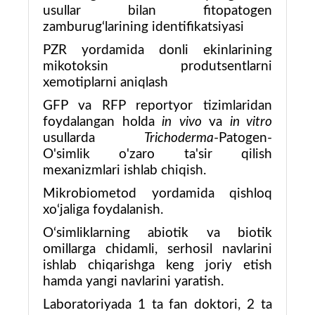
usullar bilan fitopatogen
zamburug‘larining identifikatsiyasi
PZR yordamida
donli ekinlarining
mikotoksin produtsentlarni
xemotiplarni aniqlash
GFP va RFP reportyor tizimlaridan
foydalangan holda
in
vivo
va
in vitro
usullarda
Trichoderma
-Patogen-
O'simlik o'zaro ta'sir qilish
mexanizmlari ishlab chiqish.
Mikrobiometod yordamida qishloq
xo‘jaliga foydalanish
.
O‘simliklarning abiotik va biotik
omillarga chidamli, serhosil navlarini
ishlab chiqarishga keng joriy etish
hamda yangi navlarini yaratish.
Laboratoriyada 1 ta fan doktori, 2 ta