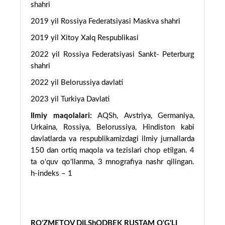
shahri
2019 yil Rossiya Federatsiyasi Maskva shahri
2019 yil Xitoy Xalq Respublikasi
2022 yil Rossiya Federatsiyasi Sankt- Peterburg
shahri
2022 yil Belorussiya davlati
2023 yil Turkiya Davlati
Ilmiy maqolalari:
AQSh, Avstriya, Germaniya,
Urkaina, Rossiya, Belorussiya, Hindiston kabi
davlatlarda va respublikamizdagi ilmiy jurnallarda
150 dan ortiq maqola va tezislari chop etilgan. 4
ta o'quv qo'llanma, 3 mnografiya nashr qilingan.
h-indeks – 1
RO'ZMETOV DILShODBEK RUSTAM O'G'LI