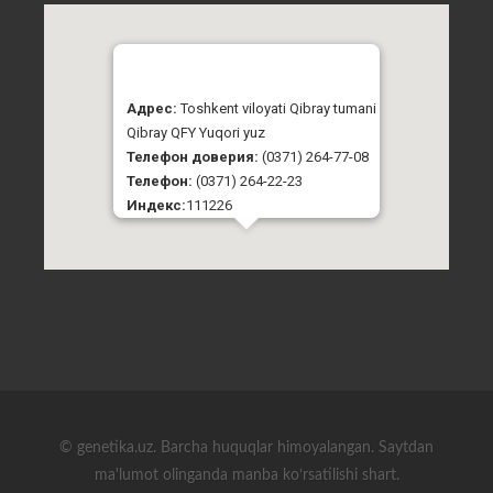
Адрес:
Toshkent viloyati Qibray tumani
Qibray QFY Yuqori yuz
Телефон доверия:
(0371) 264-77-08
Телефон:
(0371) 264-22-23
Индекс:
111226
© genetika.uz. Barcha huquqlar himoyalangan. Saytdan
ma'lumot olinganda manba koʻrsatilishi shart.