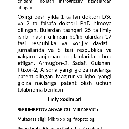
chidamli bo’lgan introgressiv tizmalardan
olingan.
Oxirgi besh yilda 1 ta fan doktori DSc
va
2
ta falsafa doktori PhD himoya
qilingan. Bulardan tashqari
25
ta ilmiy
ishlar nashr qilingan bo‘lib ulardan
17
tasi respublika va xorijiy davlat
jurnallarida va
8
tasi respublika va
xalqaro anjuman to‘plamlarida chop
etilgan.
Armug’on-2, Sadaf, Gulshan
,
Iftixor-2, Afsona
yangi
g‘o‘za
navlar
iga
patent olingan.
Mag‘rur
va Iqbol yangi
g‘o‘za
navlar
iga patent olish uchun
talabnoma berilgan.
Ilmiy xodimlari
ShERIMBETOV ANVAR GULMIRZAEVICh
Mutaxassisligi:
Mikrobiolog, fitopatolog.
Ilmiy daraja:
Biologiya fanlari falsafa doktori