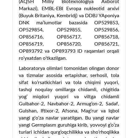
(AQSH Milliy Biotexnologiya Axborot
Markazi), EMBL-EBI Evropa nukleotid arxivi
(Buyuk Britaniya, Kembridj) va
DDBJ
YAponiya
DNK ma’lumotlar
bazasida
OP529853,
OP529854, OP529855,
OP529856,
OP
856716,
OP
856717,
OP
856718,
OP
856719,
OP
856720,
OP
856721,
OP
893792 va
OP
893793 ID raqamlari orqali
ro‘yxatdan o‘tkazilgan.
Laboratorya olimlari tomonidan olingan donor
va tizmalar asosida
ertapishar,
serhosil,
tola
sifat ko‘rsatkichlari va tola chiqimi yuqori,
tashqi noqulay omillarga chidamli,
chigitida
yog’ miqdori yuqori va viltga chidamli
Gulbahor-2, Navbahor-2, Armug’on-2, Sadaf,
Gulshan
, Iftixor-2, Afsona, Mag‘rur
va Iqbol
yangi
g‘o‘za
navlar
yaratilgan.
Bu yangi navlar
yangi Germplasm guruhiga kirib, yovvoyi g’o’za
turlari ichidan qurg’oqchilikka va sho’rhoqlikka