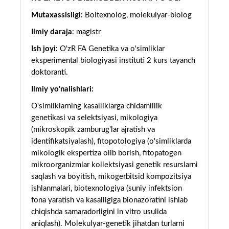
Mutaxassisligi:
Boitexnolog, molekulyar-biolog
Ilmiy daraja
: magistr
Ish joyi:
O'zR FA Genetika va o'simliklar
eksperimental biologiyasi instituti 2 kurs tayanch
doktoranti.
Ilmiy yo'nalishlari:
O'simliklarning kasalliklarga chidamlilik
genetikasi va selektsiyasi, mikologiya
(mikroskopik zamburug'lar ajratish va
identifikatsiyalash), fitopotologiya (o'simliklarda
mikologik ekspertiza olib borish, fitopatogen
mikroorganizmlar kollektsiyasi genetik resurslarni
saqlash va boyitish, mikogerbitsid kompozitsiya
ishlanmalari, biotexnologiya (suniy infektsion
fona yaratish va kasalligiga bionazoratini ishlab
chiqishda samaradorligini in vitro usulida
aniqlash). Molekulyar-genetik jihatdan turlarni