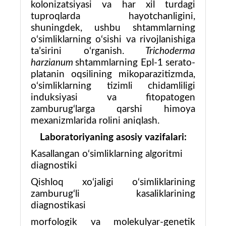
kolonizatsiyasi va har xil turdagi
tuproqlarda hayotchanligini,
shuningdek, ushbu shtammlarning
o‘simliklarning o‘sishi va rivojlanishiga
ta’sirini o‘rganish.
Trichoderma
harzianum
shtamm
lar
ning Epl-1 serato-
platanin oqsilining mikoparazitizmda,
o‘simliklarning tizimli chidamliligi
induk
s
iyasi va fitopatogen
zamburug‘larga qarshi himoya
mexanizmlarida rolini aniqlash.
Laboratoriyaning asosiy vazifalari:
Kasallangan o‘simliklarning a
lgoritm
i
diagnostiki
Qishloq xo‘jaligi o‘simliklarining
zamburug‘li kasaliklarining
d
iagnostika
si
morfologik va molekulyar-genetik