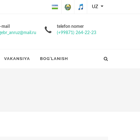
UZ
O'zbekiston
O'zbekiston
O'zbekiston
-mail
telefon nomer
gebr_anruz@mail.ru
(+99871) 264-22-23
Respublikasining
Respublikasi
Respublikasi
Davlat bayrog'i
davlat gerbi
davlat
VAKANSIYA
BOG'LANISH
madhiyasi
I