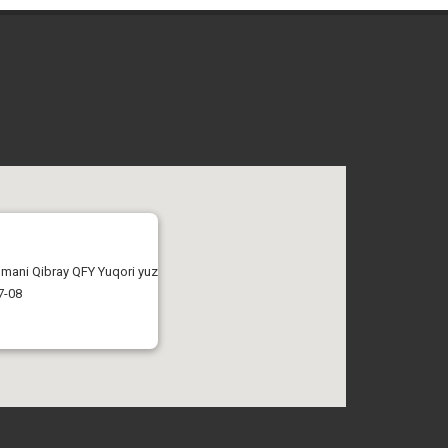
tumani Qibray QFY Yuqori yuz
7-08