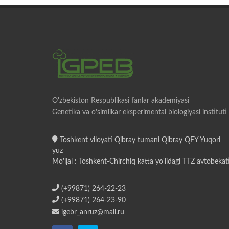
O'zbekiston Respublikasi fanlar akademiyasi
Genetika va o'simlikar eksperimental biologiyasi instituti
Toshkent viloyati Qibray tumani Qibray QFY Yuqori
yuz
Mo'ljal : Toshkent-Chirchiq katta yo'lidagi TTZ avtobekat
(+99871) 264-22-23
(+99871) 264-23-90
igebr_anruz@mail.ru