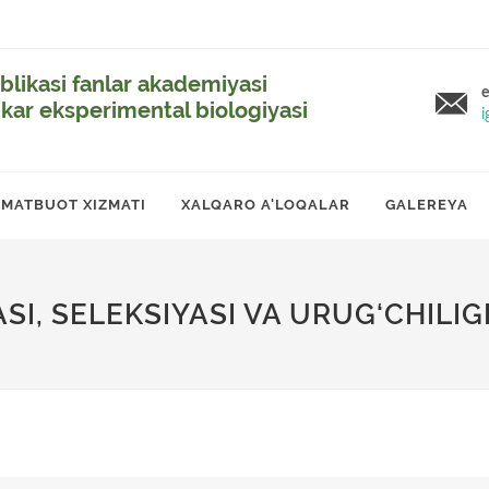
likasi fanlar akademiyasi
e
ikar eksperimental biologiyasi
i
MATBUOT XIZMATI
XALQARO A'LOQALAR
GALEREYA
I, SELEKSIYASI VA URUG‘CHILIG