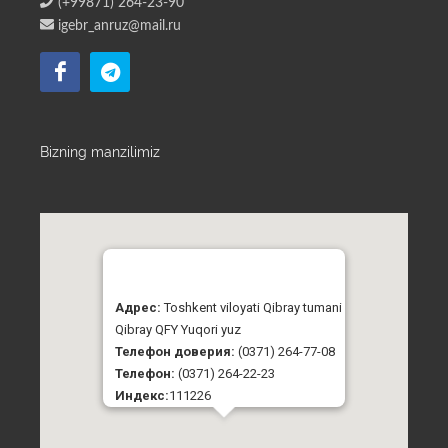
(+99871) 264-23-90
igebr_anruz@mail.ru
Bizning manzilimiz
Адрес:
Toshkent viloyati Qibray tumani
Qibray QFY Yuqori yuz
Телефон доверия:
(0371) 264-77-08
Телефон:
(0371) 264-22-23
Индекс:
111226