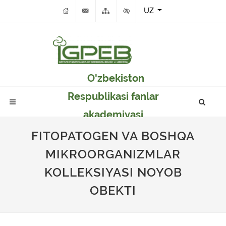
UZ
O'zbekiston
Respublikasi fanlar
akademiyasi
Genetika va o'simlikar
FITOPATOGEN VA BOSHQA
eksperimental
MIKROORGANIZMLAR
biologiyasi instituti
KOLLEKSIYASI NOYOB
OBEKTI