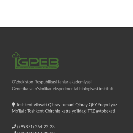
O'zbekiston Respublikasi fanlar akademiyasi
Genetika va o'simlikar eksperimental biologiyasi instituti
Toshkent viloyati Qibray tumani Qibray QFY Yuqori yuz
Mo'ljal : Toshkent-Chirchiq katta yo'lidagi TTZ avtobekati
(+99871) 264-22-23