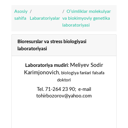
Asosiy
O’simliklar molekulyar
sahifa
Labaratoriyalar
va biokimyoviy genetika
laboratoriyasi
Bioresurslar va stress biologiyasi
laboratoriyasi
Meliyev Sodir
Laboratoriya mudiri
:
Karimjonovich
biologiya fanlari falsafa
,
doktori
Tel. 71-264 23 90; e-mail
tohirbozorov@yahoo.com