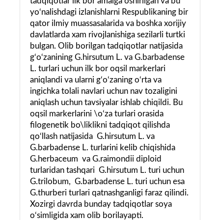
tadqiqotlar ilk bor amalga oshirilgan va bu
yo‘nalishdagi izlanishlarni Respublikaning bir
qator ilmiy muassasalarida va boshka xorijiy
davlatlarda xam rivojlanishiga sezilarli turtki
bulgan. Olib borilgan tadqiqotlar natijasida
g‘o‘zanining G.hirsutum L. va G.barbadense
L. turlari uchun ilk bor oqsil markerlari
aniqlandi va ularni g‘o‘zaning o‘rta va
ingichka tolali navlari uchun nav tozaligini
aniqlash uchun tavsiyalar ishlab chiqildi. Bu
oqsil markerlarini \o‘za turlari orasida
filogenetik bo\liklikni tadqiqot qilishda
qo‘llash natijasida G.hirsutum L. va
G.barbadense L. turlarini kelib chiqishida
G.herbaceum va G.raimondii diploid
turlaridan tashqari G.hirsutum L. turi uchun
G.trilobum, G.barbadense L. turi uchun esa
G.thurberi turlari qatnashganligi faraz qilindi.
Xozirgi davrda bunday tadqiqotlar soya
o‘simligida xam olib borilayapti.