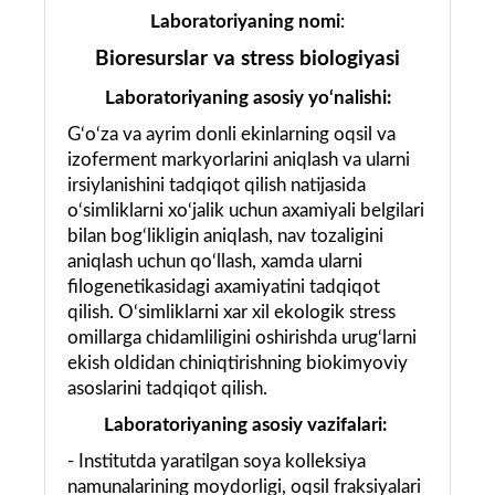
Laboratoriyaning nomi
:
Bioresurslar va stress biologiyasi
Laboratoriyaning asosiy yo‘nalishi:
G‘o‘za va ayrim donli ekinlarning oqsil va
izoferment markyorlarini aniqlash va ularni
irsiylanishini tadqiqot qilish natijasida
o‘simliklarni xo‘jalik uchun axamiyali belgilari
bilan bog‘likligin aniqlash, nav tozaligini
aniqlash uchun qo‘llash, xamda ularni
filogenetikasidagi axamiyatini tadqiqot
qilish. O‘simliklarni xar xil ekologik stress
omillarga chidamliligini oshirishda urug‘larni
ekish oldidan chiniqtirishning biokimyoviy
asoslarini tadqiqot qilish.
Laboratoriyaning asosiy vazifalari:
- Institutda yaratilgan soya kolleksiya
namunalarining moydorligi, oqsil fraksiyalari