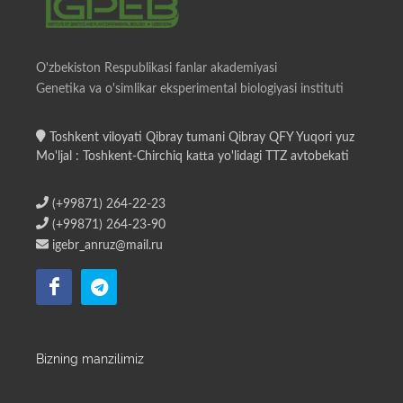
O'zbekiston Respublikasi fanlar akademiyasi
Genetika va o'simlikar eksperimental biologiyasi instituti
Toshkent viloyati Qibray tumani Qibray QFY Yuqori yuz
Mo'ljal : Toshkent-Chirchiq katta yo'lidagi TTZ avtobekati
(+99871) 264-22-23
(+99871) 264-23-90
igebr_anruz@mail.ru
Bizning manzilimiz