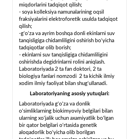
miqdorlarini tadqiqot qilish;
- soya kolleksiya namunalarining oqsil
fraksiyalarini elektroforetik usulda tadqiqot
qilish;
-g‘o‘za va ayrim boshqa donli ekinlarni suv
tanqisligiga chidamliligini oshirish bo‘yicha
tadqiqotlar olib borish;
- ekinlarni suv tanqisligiga chidamliligini
oshirishda degidrinlarni rolini aniqlash.
Laboratoriyada 2 ta fan doktori, 2 ta
biologiya fanlari nomzodi 2 ta kichik ilmiy
xodim ilmiy faoliyat bilan shug‘ullanadi.
Laboratoriyaning asosiy yutuqlari:
Laboratoriyada g‘o‘za va donlik
o‘simliklarning biokimyoviy belgilari bilan
ularning xo‘jalik uchun axamiyatlik bo‘lgan
bir qator belgilari o‘rtasida genetik
aloqadorlik bo‘yicha olib borilgan