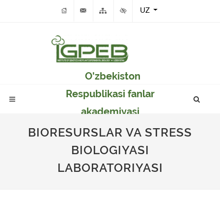
UZ
O'zbekiston
Respublikasi fanlar
akademiyasi
Genetika va o'simlikar
BIORESURSLAR VA STRESS
eksperimental
BIOLOGIYASI
biologiyasi instituti
LABORATORIYASI