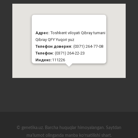
Адрес:
Toshkent viloyati Qibray tumani
Qibray QFY Yuqori yuz
Телефон доверия:
(0371) 264-77-08
Телефон:
(0371) 264-22-23
Индекс:
111226
© genetika.uz. Barcha huquqlar himoyalangan. Saytdan
ma'lumot olinganda manba koʻrsatilishi shart.