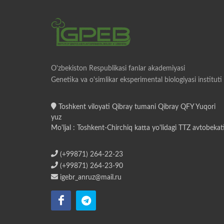
O'zbekiston Respublikasi fanlar akademiyasi
Genetika va o'simlikar eksperimental biologiyasi instituti
Toshkent viloyati Qibray tumani Qibray QFY Yuqori
yuz
Mo'ljal : Toshkent-Chirchiq katta yo'lidagi TTZ avtobekat
(+99871) 264-22-23
(+99871) 264-23-90
igebr_anruz@mail.ru