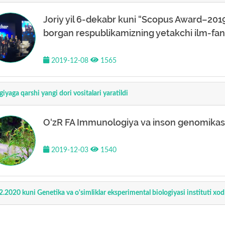
Joriy yil 6-dekabr kuni “Scopus Award–2019”
borgan respublikamizning yetakchi ilm-fan va
2019-12-08
1565
giyaga qarshi yangi dori vositalari yaratildi
O‘zR FA Immunologiya va inson genomikasi i
2019-12-03
1540
2.2020 kuni Genetika va o'simliklar eksperimental biologiyasi instituti xo