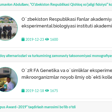
mavlon Аbdullaev, “Oʼzbekiston Respublikasi Qishloq xoʼjaligi fidoiysi” koʼ
Oʼzbekiston Respublikasi Fanlar akademiya
eksperimental biologiyasi instituti akadem
2019-12-23
1600
doy alternariozlari va turkumining zamonaviy taksonomiyasi monografiyas
OʼzR FА Genetika va oʼsimliklar eksperiment
mikroorganizmlar noyob ilmiy obʼekti kollet
2019-12-18
1675
pus Award–2019” taqdirlash marosimi bo‘lib o‘tdi