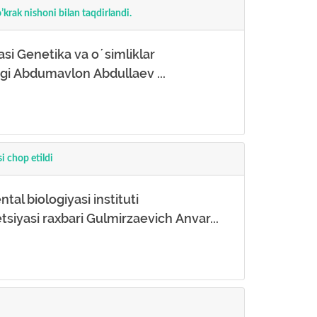
krak nishoni bilan taqdirlandi.
si Genetika va oʼsimliklar
igi Аbdumavlon Аbdullaev ...
i chop etildi
al biologiyasi instituti
siyasi raxbari Gulmirzaevich Аnvar...