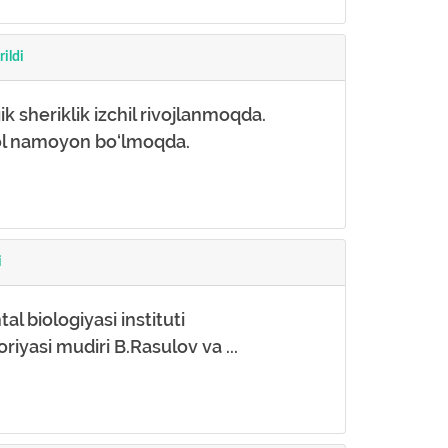
ildi
k sheriklik izchil rivojlanmoqda.
qqol namoyon bo‘lmoqda.
i
l biologiyasi instituti
iyasi mudiri B.Rasulov va ...