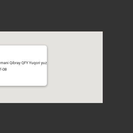
tumani Qibray QFY Yuqori yuz
7-08