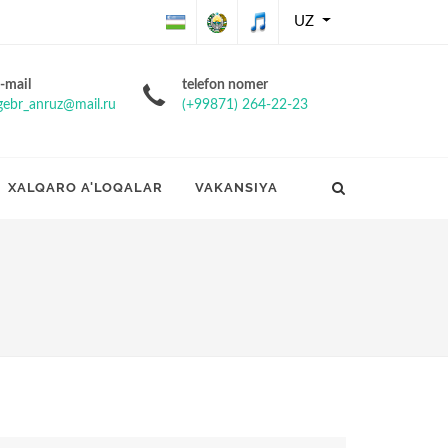
UZ
O'zbekiston
O'zbekiston
O'zbekiston
-mail
telefon nomer
gebr_anruz@mail.ru
(+99871) 264-22-23
Respublikasining
Respublikasi
Respublikasi
Davlat bayrog'i
davlat gerbi
davlat
XALQARO A'LOQALAR
VAKANSIYA
madhiyasi