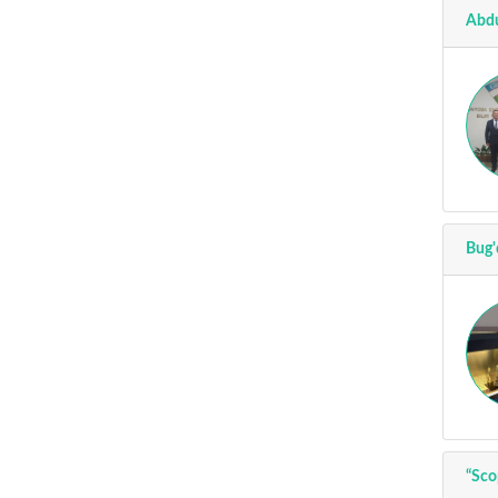
Аbdu
Bug'
“Sco