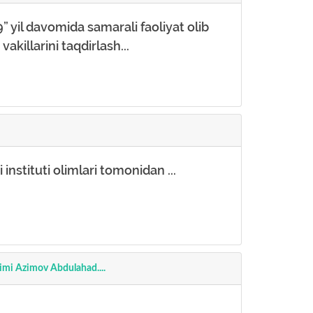
 yil davomida samarali faoliyat olib
killarini taqdirlash...
nstituti olimlari tomonidan ...
dimi Azimov Abdulahad....