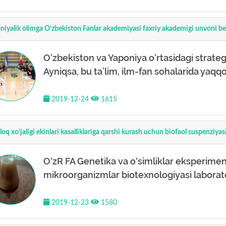
niyalik olimga O‘zbekiston Fanlar akademiyasi faxriy akademigi unvoni ber
O'zbekiston va Yaponiya o'rtasidagi strategi
Ayniqsa, bu ta’lim, ilm-fan sohalarida ya
2019-12-24
1615
loq xo‘jaligi ekinlari kasalliklariga qarshi kurash uchun biofaol suspenziyas
O‘zR FA Genetika va o‘simliklar eksperimenta
mikroorganizmlar biotexnologiyasi laborator
2019-12-23
1580