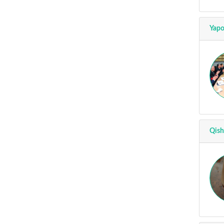
Yapo
Qish