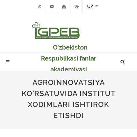
UZ
O'zbekiston
Respublikasi fanlar
akademiyasi
Genetika va o'simlikar
AGROINNOVATSIYA
eksperimental
KO'RSATUVIDA INSTITUT
biologiyasi instituti
XODIMLARI ISHTIROK
ETISHDI