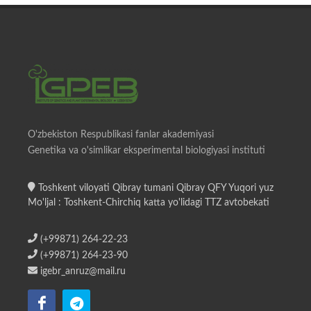
O'zbekiston Respublikasi fanlar akademiyasi
Genetika va o'simlikar eksperimental biologiyasi instituti
Toshkent viloyati Qibray tumani Qibray QFY Yuqori yuz
Mo'ljal : Toshkent-Chirchiq katta yo'lidagi TTZ avtobekati
(+99871) 264-22-23
(+99871) 264-23-90
igebr_anruz@mail.ru