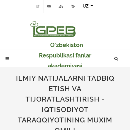
UZ
O'zbekiston
Respublikasi fanlar
akademiyasi
Genetika va o'simlikar
ILMIY NATIJALARNI TADBIQ
eksperimental
ETISH VA
biologiyasi instituti
TIJORATLASHTIRISH -
IQTISODIYOT
TARAQQIYOTINING MUXIM