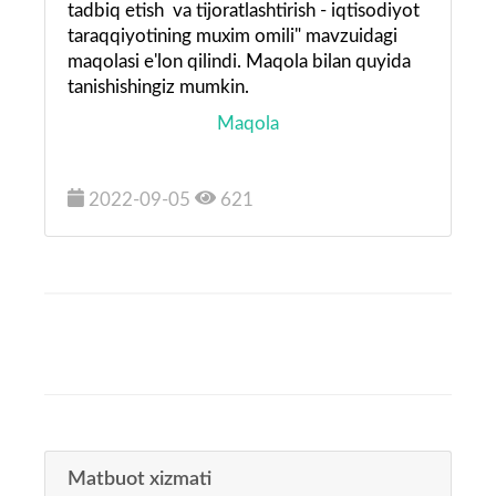
tadbiq etish va tijoratlashtirish - iqtisodiyot
taraqqiyotining muxim omili" mavzuidagi
maqolasi e'lon qilindi. Maqola bilan quyida
tanishishingiz mumkin.
Maqola
2022-09-05
621
Matbuot xizmati