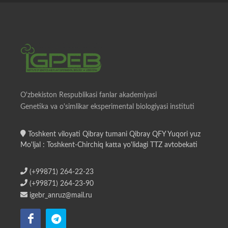
O'zbekiston Respublikasi fanlar akademiyasi
Genetika va o'simlikar eksperimental biologiyasi instituti
Toshkent viloyati Qibray tumani Qibray QFY Yuqori yuz
Mo'ljal : Toshkent-Chirchiq katta yo'lidagi TTZ avtobekati
(+99871) 264-22-23
(+99871) 264-23-90
igebr_anruz@mail.ru