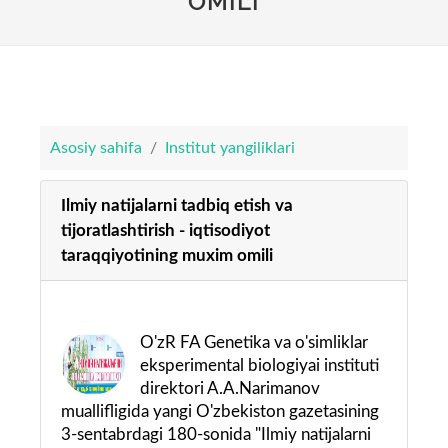
OMILI
Asosiy sahifa
Institut yangiliklari
Ilmiy natijalarni tadbiq etish va
tijoratlashtirish - iqtisodiyot
taraqqiyotining muxim omili
O'zR FA Genetika va o'simliklar
eksperimental biologiyai instituti
direktori A.A.Narimanov
muallifligida yangi O'zbekiston gazetasining
3-sentabrdagi 180-sonida "Ilmiy natijalarni