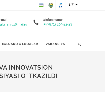
UZ
O'zbekiston
O'zbekiston
O'zbekiston
-mail
telefon nomer
gebr_anruz@mail.ru
(+99871) 264-22-23
Respublikasining
Respublikasi
Respublikasi
Davlat bayrog'i
davlat gerbi
davlat
XALQARO A'LOQALAR
VAKANSIYA
madhiyasi
 VA INNOVATSION
IYASI OʼTKAZILDI