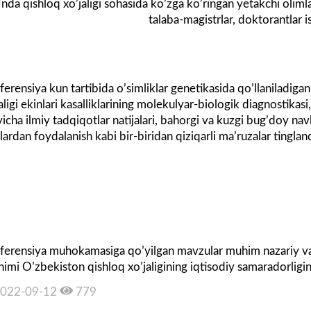
nda qishloq xoʼjaligi sohasida koʼzga koʼringan yetakchi olimlar, 
talaba-magistrlar, doktorantlar i
ferensiya kun tartibida oʼsimliklar genetikasida qoʼllaniladig
aligi ekinlari kasalliklarining molekulyar-biologik diagnostikas
icha ilmiy tadqiqotlar natijalari, bahorgi va kuzgi bugʼdoy nav
lardan foydalanish kabi bir-biridan qiziqarli maʼruzalar tingla
ferensiya muhokamasiga qoʼyilgan mavzular muhim nazariy va 
imi Oʼzbekiston qishloq xoʼjaligining iqtisodiy samaradorligini
022-09-12
779