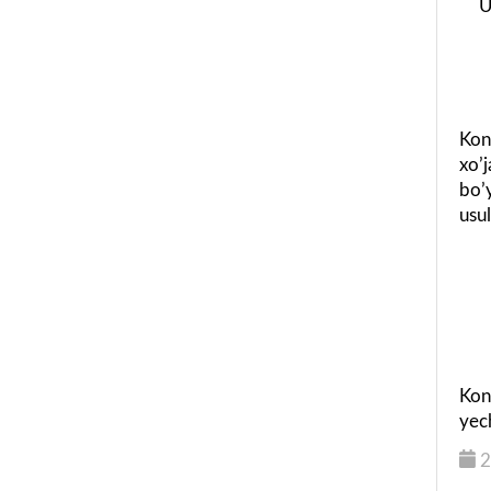
U
Kon
xoʼj
boʼy
usul
Kon
yech
2