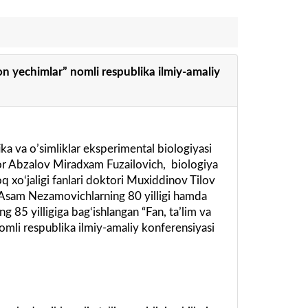
on yechimlar” nomli respublika ilmiy-amaliy
ka va oʼsimliklar eksperimental biologiyasi
ssor Abzalov Miradxam Fuzailovich, biologiya
q xo‘jaligi fanlari doktori Muxiddinov Tilov
v Asam Nezamovichlarning 80 yilligi hamda
85 yilligiga bag‘ishlangan “Fan, taʼlim va
omli respublika ilmiy-amaliy konferensiyasi