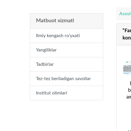
Asosi
Matbuot xizmati
“Fa
Ilmiy kengash ro'yxati
kon
Yangiliklar
Tadbirlar
Tez-tez beriladigan savollar
b
Institut olimlari
am