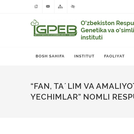
O'zbekiston Respub
Genetika va o'siml
instituti
BOSH SAHIFA
INSTITUT
FAOLIYAT
“FAN, TAʼLIM VA AMALIY
YECHIMLAR” NOMLI RESP