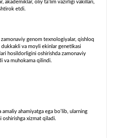
akademiklar, oliy taʼlim vazirligi vakillari,
shtirok etdi.
an zamonaviy genom texnologiyalar, qishloq
i, dukkakli va moyli ekinlar genetikasi
lari hosildorligini oshirishda zamonaviy
ndi va muhokama qilindi.
amaliy ahamiyatga ega boʼlib, ularning
 oshirishga xizmat qiladi.