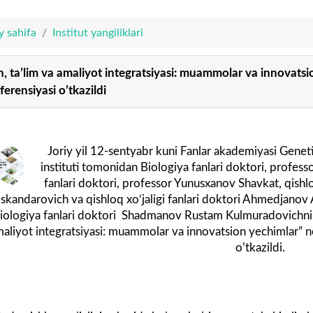
y sahifa
Institut yangiliklari
n, taʼlim va amaliyot integratsiyasi: muammolar va innovatsi
ferensiyasi oʼtkazildi
Joriy yil 12-sentyabr kuni Fanlar akademiyasi Geneti
instituti tomonidan Biologiya fanlari doktori, profe
fanlari doktori, professor Yunusxanov Shavkat, qishlo
Iskandarovich va qishloq xo‘jaligi fanlari doktori Ahmedjano
iologiya fanlari doktori Shadmanov Rustam Kulmuradovichning 
aliyot integratsiyasi: muammolar va innovatsion yechimlar” n
oʼtkazildi.