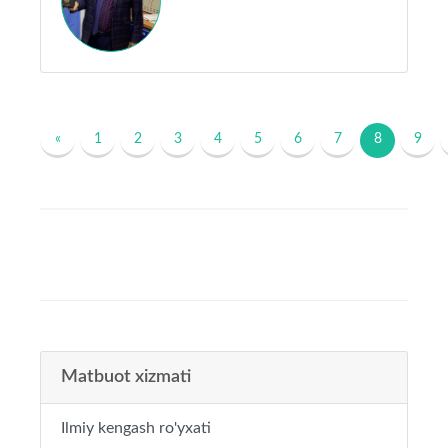
«
1
2
3
4
5
6
7
8
9
Matbuot xizmati
Ilmiy kengash ro'yxati