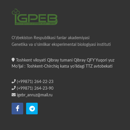
O'zbekiston Respublikasi fanlar akademiyasi
Genetika va o'simlikar eksperimental biologiyasi instituti
Toshkent viloyati Qibray tumani Qibray QFY Yuqori yuz
Mo'ljal : Toshkent-Chirchiq katta yo'lidagi TTZ avtobekati
(+99871) 264-22-23
(+99871) 264-23-90
igebr_anruz@mail.ru