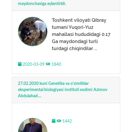
maydonchasiga aylantirldi.
Toshkent viloyati Qibray
tumani Yuqori-Yuz
mahallasi hududidagi 0.17
Ga maydondagi turli
turdagi chiqindilar ...
2020-03-09
1840
27.02.2020 kuni Genetika va o'simliklar
eksperimental biologiyasi instituti xodimi Azimov
Abdulahad....
1442