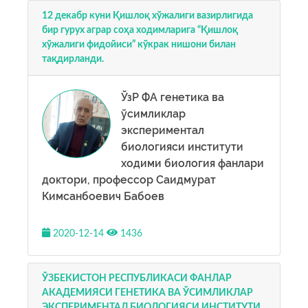
12 декабр куни Қишлоқ хўжалиги вазирлигида
бир гурух аграр соҳа ходимларига “Қишлоқ
хўжалиги фидойиси” кўкрак нишони билан
тақдирланди.
ЎзР ФА генетика ва
ўсимликлар
экспериментал
биологияси институти
ходими биология фанлари
доктори, профессор Саидмурат
Кимсанбоевич Бабоев
2020-12-14
1436
ЎЗБЕКИСТОН РЕСПУБЛИКАСИ ФАНЛАР
АКАДЕМИЯСИ ГЕНЕТИКА ВА ЎСИМЛИКЛАР
ЭКСПЕРИМЕНТАЛ БИОЛОГИЯСИ ИНСТИТУТИ