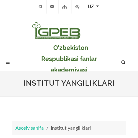
UZ
O'zbekiston
Respublikasi fanlar
akademiyasi
Genetika va o'simlikar
INSTITUT YANGILIKLARI
eksperimental
biologiyasi instituti
Asosiy sahifa
Institut yangiliklari