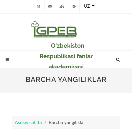
UZ
O'zbekiston
Respublikasi fanlar
akademiyasi
Genetika va o'simlikar
BARCHA YANGILIKLAR
eksperimental
biologiyasi instituti
Asosiy sahifa
Barcha yangiliklar