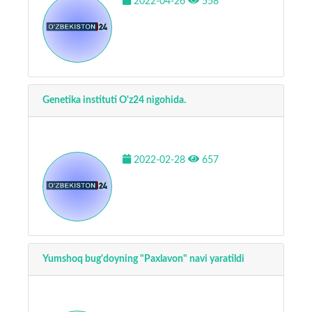
2022-04-26
558
Genetika instituti O'z24 nigohida.
2022-02-28
657
Yumshoq bug'doyning "Paxlavon" navi yaratildi