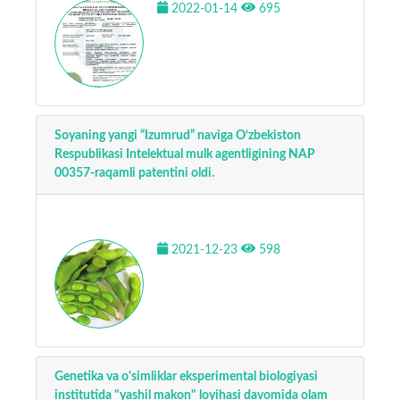
2022-01-14
695
Soyaning yangi “Izumrud” naviga O‘zbekiston
Respublikasi Intelektual mulk agentligining NAP
00357-raqamli patentini oldi.
2021-12-23
598
Genetika va o'simliklar eksperimental biologiyasi
institutida "yashil makon" loyihasi davomida olam