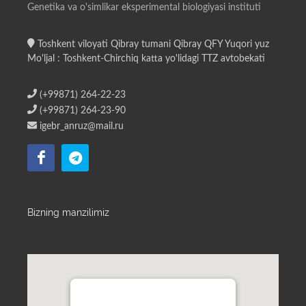
Genetika va o'simlikar eksperimental biologiyasi instituti
Toshkent viloyati Qibray tumani Qibray QFY Yuqori yuz
Mo'ljal : Toshkent-Chirchiq katta yo'lidagi TTZ avtobekati
(+99871) 264-22-23
(+99871) 264-23-90
igebr_anruz@mail.ru
Bizning manzilimiz