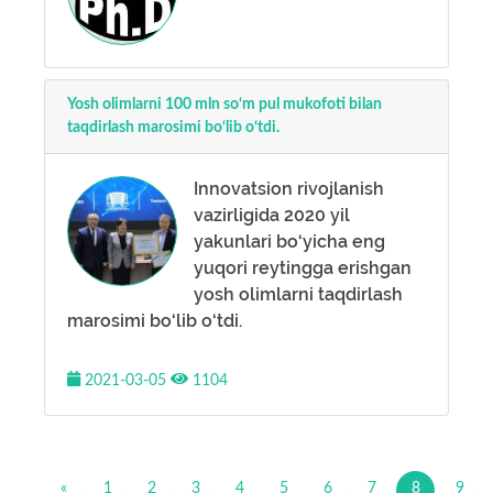
Yosh olimlarni 100 mln so‘m pul mukofoti bilan
taqdirlash marosimi bo‘lib o‘tdi.
Innovatsion rivojlanish
vazirligida 2020 yil
yakunlari bo‘yicha eng
yuqori reytingga erishgan
yosh olimlarni taqdirlash
marosimi bo‘lib o‘tdi.
2021-03-05
1104
«
1
2
3
4
5
6
7
8
9