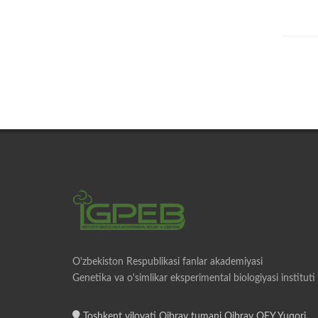
O'zbekiston Respublikasi fanlar akademiyasi
Genetika va o'simlikar eksperimental biologiyasi instituti
Toshkent viloyati Qibray tumani Qibray QFY Yuqori