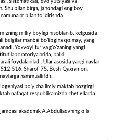
si, sistematikasi, evolyutsiyasi va
n. Shu bilan birga, jahondagi eng boy
i namunalar bilan to'ldirishda
izning milliy boyligi hisoblanib, kelgusida
li belgilar manbai bo'libgina qolmay, yangi
anadi. Yovvoyi tur va g'o'zaning yangi
titut laboratoriyalarida, balki
rali foydalaniladi. Ular asosida yangi navlar
0, 512-516, Sharof-75, Besh-Qaxramon,
avlarga hammuallifdir.
filogeniyasi bo'yicha ilmiy maktab hozgirgi
aktab nafaqat respublikamizda chet ellarda
ti jamoasi akademik A.Abdullaevning oila