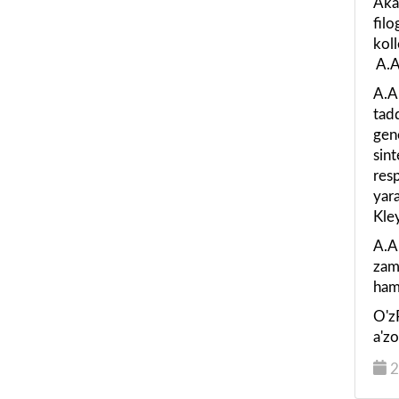
Aka
fil
koll
A.A
A.A
tad
gen
sint
resp
yar
Kle
A.A.
zam
ham
O'z
a'zo
2