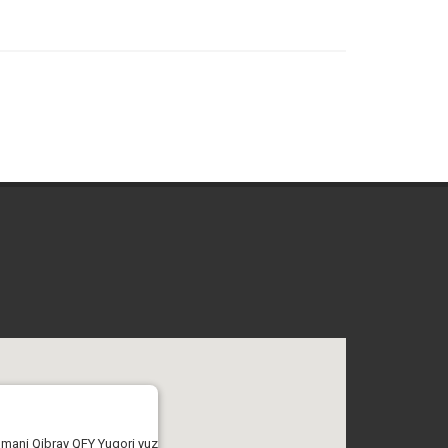
tumani Qibray QFY Yuqori yuz