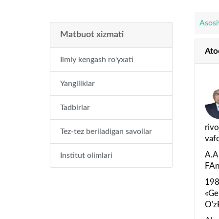
Asosi
Matbuot xizmati
Ato
Ilmiy kengash ro'yxati
Yangiliklar
Tadbirlar
riv
Tez-tez beriladigan savollar
vaf
A.A
Institut olimlari
FAn
198
«Ge
O'z