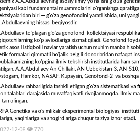
demik A.A.Abdullaevning asosiy ilmiy yo'nalishi g'o'za genetika
ogeniyasi kabi fundamental muammolarini o'rganishga qaratilga
ektsiyalaridan biri — g'o'za genofondini yaratilishida, uni yang
.Abdullaevning hissasi beqiyosdir.
.Abdullaev to'plagan g'o'za genofondi kollektsiyasi respublikam
qiqotchilarning ko'p avlodlariga xizmat qiladi. Genofond foyda
etik asosli istiqbolli navlar yaratish uchun muhim manba hisobl
etik formalari qimmatli ho'jalik belgili donorlaridan nafaqat ins
ublakamizning ko'pgina ilmiy tekshirish institutlarida ham sama
atilgan. A.A.Abdullaev An-Chillaki, AN Uzbekistan-3, AN-51
ystogam, Hamkor, NASAF, Kupaysin, Genofond-2 va boshqa n
Abdullaev rahbarligida tashkil etilgan g'o'za sistematikasi va 
on talablari darajasida muvaffaqiyatli rivojlanmoqda. Ilmiy m
 tan olingan.
RFA Genetika va o'simlikalr eksperimental biologiyasi institu
lariga, yaqinlariga va shogirdlariga chuqur ta'ziya izhor etadi.
022-12-08
770