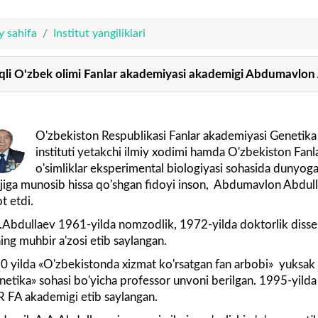
y sahifa
Institut yangiliklari
qli O'zbek olimi Fanlar akademiyasi akademigi Abdumavlon 
O'zbekiston Respublikasi Fanlar akademiyasi Genetika 
instituti yetakchi ilmiy xodimi hamda O'zbekiston Fan
o'simliklar eksperimental biologiyasi sohasida dunyoga 
ojiga munosib hissa qo'shgan fidoyi inson, Abdumavlon Abdul
ot etdi.
.Abdullaev 1961-yilda nomzodlik, 1972-yilda doktorlik disser
ing muhbir a'zosi etib saylangan.
0 yilda «O'zbekistonda xizmat ko'rsatgan fan arbobi» yuksak 
netika» sohasi bo'yicha professor unvoni berilgan. 1995-yilda
R FA akademigi etib saylangan.