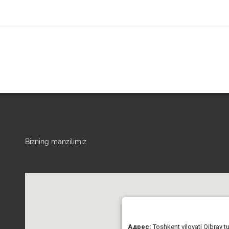
Bizning manzilimiz
Адрес:
Toshkent viloyati Qibray 