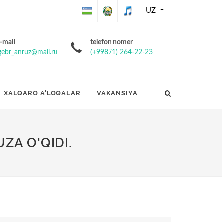
UZ
O'zbekiston
O'zbekiston
O'zbekiston
-mail
telefon nomer
gebr_anruz@mail.ru
(+99871) 264-22-23
Respublikasining
Respublikasi
Respublikasi
Davlat bayrog'i
davlat gerbi
davlat
XALQARO A'LOQALAR
VAKANSIYA
madhiyasi
ZA O'QIDI.