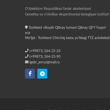
O'zbekiston Respublikasi fanlar akademiyasi
Genetika va o'simlikar eksperimental biologiyasi instituti
Toshkent viloyati Qibray tumani Qibray QFY Yuqori
yuz
Mo'ljal : Toshkent-Chirchiq katta yo'lidagi TTZ avtobekat
(+99871) 264-22-23
(+99871) 264-23-90
igebr_anruz@mail.ru