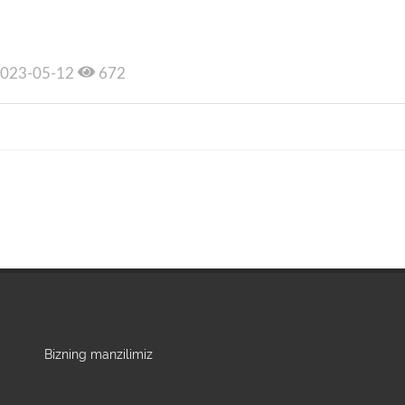
023-05-12
672
Bizning manzilimiz