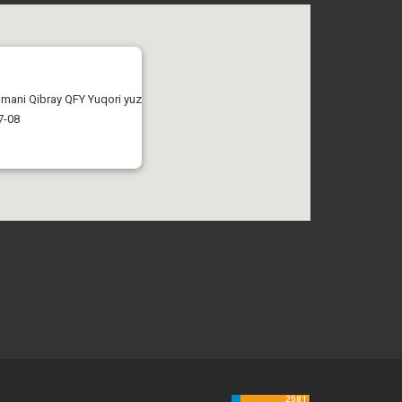
tumani Qibray QFY Yuqori yuz
7-08