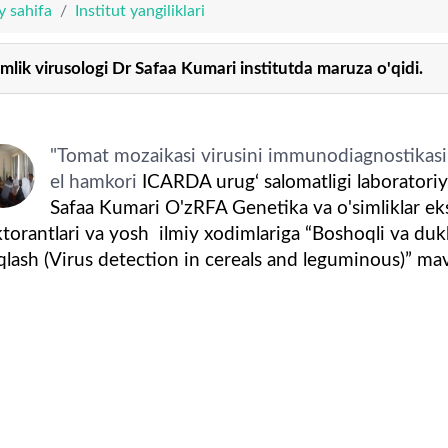
y sahifa
Institut yangiliklari
imlik virusologi Dr Safaa Kumari institutda maruza o'qidi.
"Tomat mozaikasi virusini immunodiagnostikasini
el hamkori
ICARDA urug‘ salomatligi laboratoriyas
Safaa Kumari O'zRFA Genetika va o'simliklar eks
torantlari va yosh ilmiy xodimlariga “Boshoqli va dukka
qlash (Virus detection in cereals and leguminous)” mav