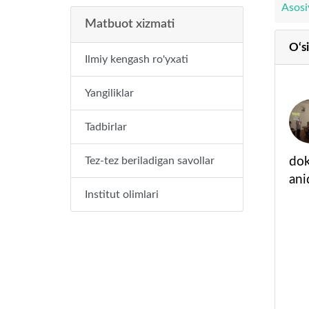
Asosi
Matbuot xizmati
O‘s
Ilmiy kengash ro'yxati
Yangiliklar
Tadbirlar
Tez-tez beriladigan savollar
dok
ani
Institut olimlari