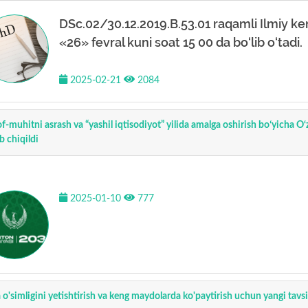
DSc.02/30.12.2019.B.53.01 raqamli Ilmiy ken
«26» fevral kuni soat 15 00 da bo‘lib o‘tadi.
2025-02-21
2084
of-muhitni asrash va “yashil iqtisodiyot” yilida amalga oshirish boʻyicha O
b chiqildi
2025-01-10
777
 o'simligini yetishtirish va keng maydolarda ko'paytirish uchun yangi tavs