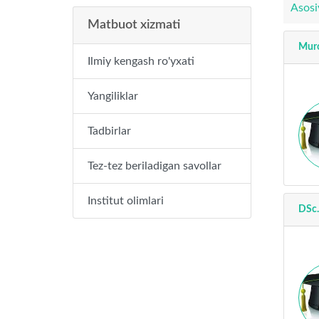
Asosi
Matbuot xizmati
Muro
Ilmiy kengash ro'yxati
Yangiliklar
Tadbirlar
Tez-tez beriladigan savollar
Institut olimlari
DSc.