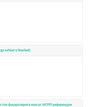
a suhbat o‘tkaziladi.
истон фуқароларига махсус №399 референдум