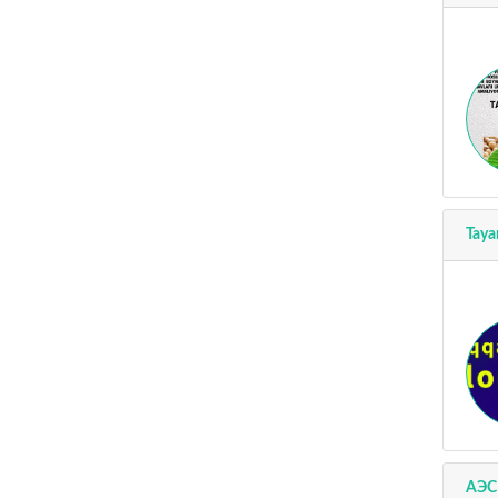
Taya
AЭС