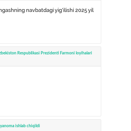
gashning navbatdagi yig‘ilishi 2025 yil
‘zbekiston Respublikasi Prezidenti Farmoni loyihalari
iyanoma ishlab chiqildi