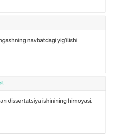
ngashning navbatdagi yig‘ilishi
si.
n dissertatsiya ishinining himoyasi.