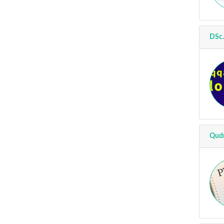
DSc.
Qudr