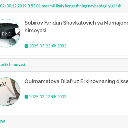
02/30.12.2019.B.53.01 raqamli Ilmiy kengashning navbatdagi yig‘ilishi
Sobirov Faridun Shavkatovich va Mamajon
himoyasi
2025-03-22
2082
orlik himoyasi
Qulmamatova Dilafruz Erkinovnaning disser
2025-03-13
2033
oya