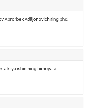
ov Abrorbek Adiljonovichning phd
tatsiya ishinining himoyasi.