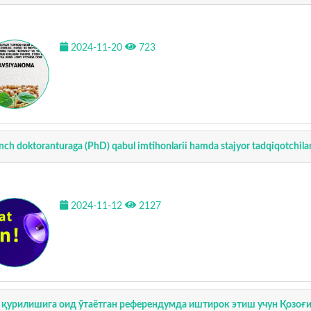
2024-11-20
723
nch doktoranturaga (PhD) qabul imtihonlarii hamda stajyor tadqiqotchilarg
2024-11-12
2127
 қурилишига оид ўтаётган референдумда иштирок этиш учун Қозоғ