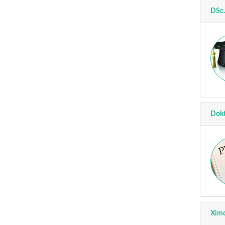
DSc.
Dokt
Xim