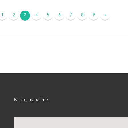
1
2
3
4
5
6
7
8
9
»
Bizning manzilimiz