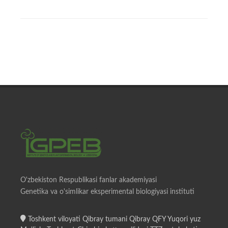
O'zbekiston Respublikasi fanlar akademiyasi
Genetika va o'simlikar eksperimental biologiyasi instituti
Toshkent viloyati Qibray tumani Qibray QFY Yuqori yuz