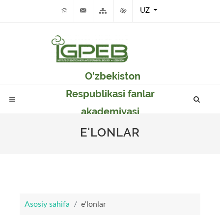
UZ
O'zbekiston
Respublikasi fanlar
akademiyasi
Genetika va o'simlikar
E'LONLAR
eksperimental
biologiyasi instituti
Asosiy sahifa
e'lonlar