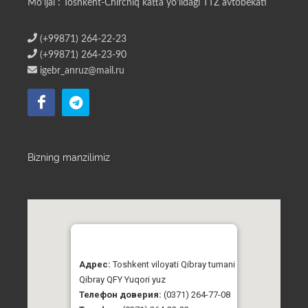
Mo'ljal : Toshkent-Chirchiq katta yo'lidagi TTZ avtobekati
(+99871) 264-22-23
(+99871) 264-23-90
igebr_anruz@mail.ru
Bizning manzilimiz
Адрес:
Toshkent viloyati Qibray tumani
Qibray QFY Yuqori yuz
Телефон доверия:
(0371) 264-77-08