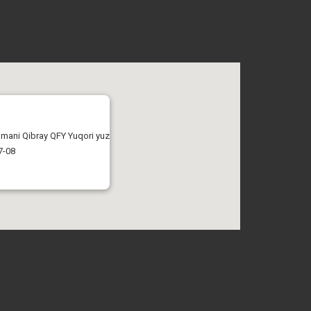
tumani Qibray QFY Yuqori yuz
7-08