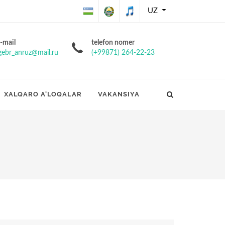
UZ
O'zbekiston
O'zbekiston
O'zbekiston
-mail
telefon nomer
gebr_anruz@mail.ru
(+99871) 264-22-23
Respublikasining
Respublikasi
Respublikasi
Davlat bayrog'i
davlat gerbi
davlat
XALQARO A'LOQALAR
VAKANSIYA
madhiyasi