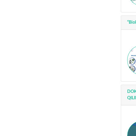
“Bio
DOK
QIL