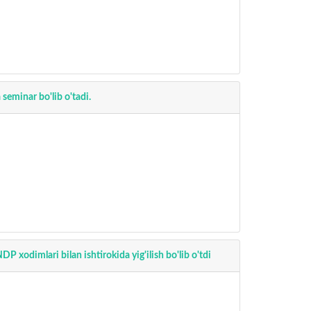
seminar bo'lib o'tadi.
P xodimlari bilan ishtirokida yig'ilish bo'lib o'tdi