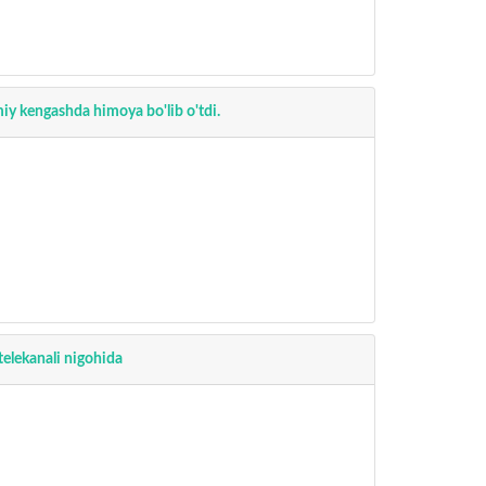
miy kengashda himoya bo'lib o'tdi.
telekanali nigohida