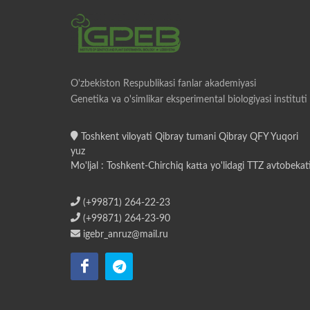
O'zbekiston Respublikasi fanlar akademiyasi
Genetika va o'simlikar eksperimental biologiyasi instituti
Toshkent viloyati Qibray tumani Qibray QFY Yuqori
yuz
Mo'ljal : Toshkent-Chirchiq katta yo'lidagi TTZ avtobekat
(+99871) 264-22-23
(+99871) 264-23-90
igebr_anruz@mail.ru