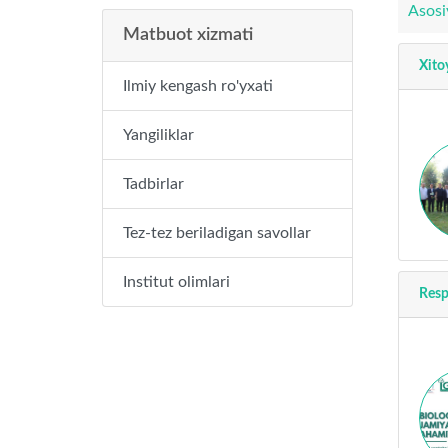
Asosi
Matbuot xizmati
Xito
Ilmiy kengash ro'yxati
Yangiliklar
Tadbirlar
Tez-tez beriladigan savollar
Institut olimlari
Resp