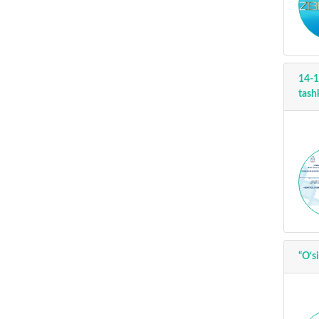
14-1
tashk
“O‘s