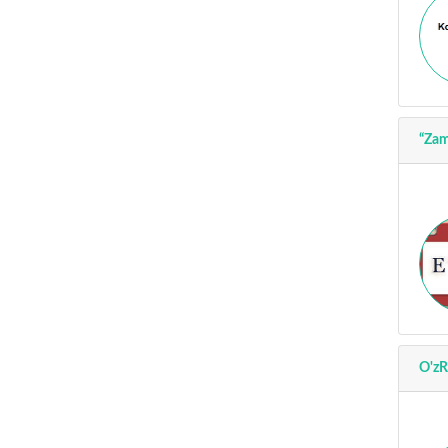
“Zam
O'zR