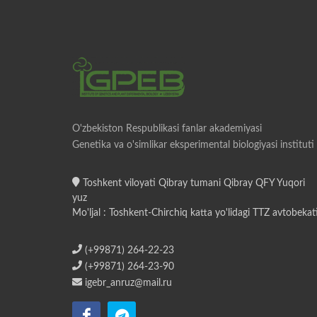
O'zbekiston Respublikasi fanlar akademiyasi
Genetika va o'simlikar eksperimental biologiyasi instituti
Toshkent viloyati Qibray tumani Qibray QFY Yuqori
yuz
Mo'ljal : Toshkent-Chirchiq katta yo'lidagi TTZ avtobekat
(+99871) 264-22-23
(+99871) 264-23-90
igebr_anruz@mail.ru