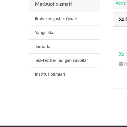
Asosi
Matbuot xizmati
Ilmiy kengash ro'yxati
Xol
Yangiliklar
Tadbirlar
Xol
Tez-tez beriladigan savollar
0
Institut olimlari