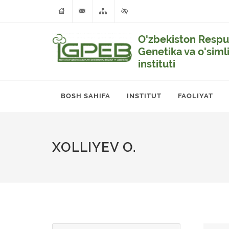
O'zbekiston Respub
Genetika va o'siml
instituti
BOSH SAHIFA
INSTITUT
FAOLIYAT
XOLLIYEV O.