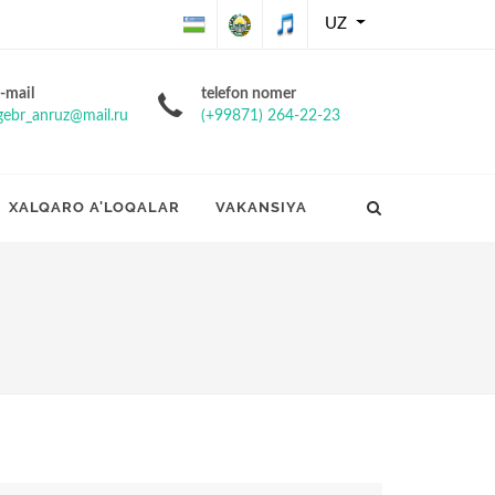
UZ
O'zbekiston
O'zbekiston
O'zbekiston
-mail
telefon nomer
gebr_anruz@mail.ru
(+99871) 264-22-23
Respublikasining
Respublikasi
Respublikasi
Davlat bayrog'i
davlat gerbi
davlat
XALQARO A'LOQALAR
VAKANSIYA
madhiyasi