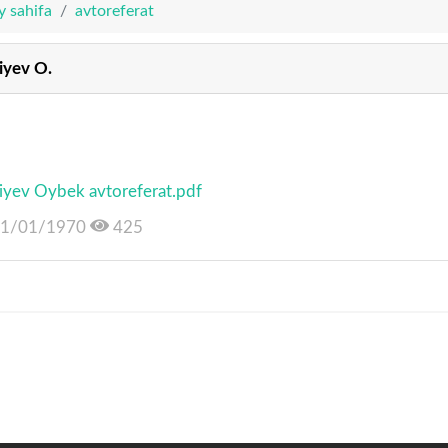
y sahifa
avtoreferat
liyev O.
liyev Oybek avtoreferat.pdf
1/01/1970
425