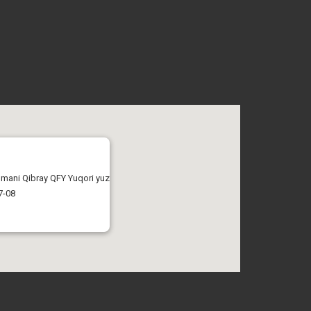
tumani Qibray QFY Yuqori yuz
7-08