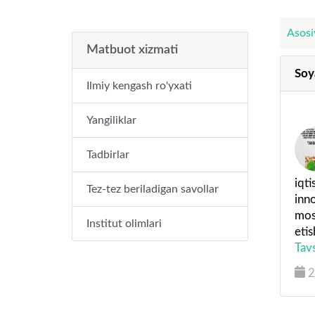
Asosi
Matbuot xizmati
Soy
Ilmiy kengash ro'yxati
Yangiliklar
Tadbirlar
iqti
Tez-tez beriladigan savollar
inno
mos,
Institut olimlari
etis
Tav
2