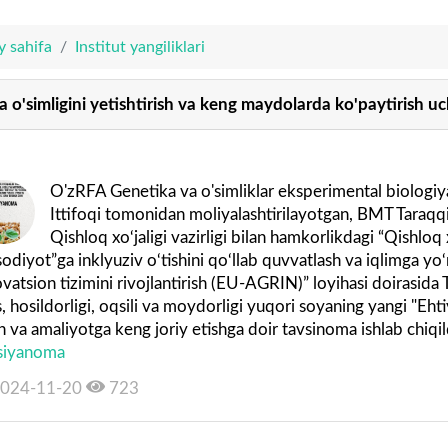
y sahifa
Institut yangiliklari
a o'simligini yetishtirish va keng maydolarda ko'paytirish u
O'zRFA Genetika va o'simliklar eksperimental biologiya
Ittifoqi tomonidan moliyalashtirilayotgan, BMT Taraqq
Qishloq xo‘jaligi vazirligi bilan hamkorlikdagi “Qishloq 
sodiyot”ga inklyuziv o‘tishini qo‘llab quvvatlash va iqlimga yo‘na
vatsion tizimini rivojlantirish (EU-AGRIN)” loyihasi doirasida 
 hosildorligi, oqsili va moydorligi yuqori soyaning yangi "Ehtiyo
h va amaliyotga keng joriy etishga doir tavsinoma ishlab chiqil
siyanoma
024-11-20
723