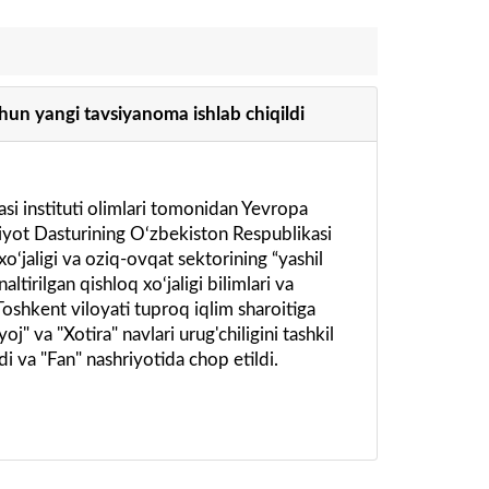
chun yangi tavsiyanoma ishlab chiqildi
si instituti olimlari tomonidan Yevropa
iyot Dasturining O‘zbekiston Respublikasi
xo‘jaligi va oziq-ovqat sektorining “yashil
ltirilgan qishloq xo‘jaligi bilimlari va
Toshkent viloyati tuproq iqlim sharoitiga
j" va "Xotira" navlari urug'chiligini tashkil
di va "Fan" nashriyotida chop etildi.