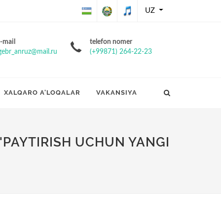
UZ
O'zbekiston
O'zbekiston
O'zbekiston
-mail
telefon nomer
gebr_anruz@mail.ru
(+99871) 264-22-23
Respublikasining
Respublikasi
Respublikasi
Davlat bayrog'i
davlat gerbi
davlat
XALQARO A'LOQALAR
VAKANSIYA
madhiyasi
O'PAYTIRISH UCHUN YANGI