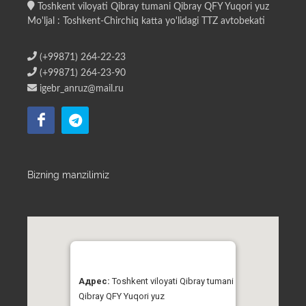
Toshkent viloyati Qibray tumani Qibray QFY Yuqori yuz
Mo'ljal : Toshkent-Chirchiq katta yo'lidagi TTZ avtobekati
(+99871) 264-22-23
(+99871) 264-23-90
igebr_anruz@mail.ru
Bizning manzilimiz
Адрес:
Toshkent viloyati Qibray tumani
Qibray QFY Yuqori yuz