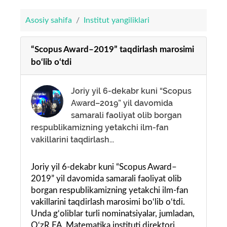
Asosiy sahifa
Institut yangiliklari
“Scopus Award–2019” taqdirlash marosimi
bo‘lib o‘tdi
Joriy yil 6-dekabr kuni “Scopus
Award–2019” yil davomida
samarali faoliyat olib borgan
respublikamizning yetakchi ilm-fan
vakillarini taqdirlash...
Joriy yil 6-dekabr kuni “Scopus Award–
2019” yil davomida samarali faoliyat olib
borgan respublikamizning yetakchi ilm-fan
vakillarini taqdirlash marosimi bo‘lib o‘tdi.
Unda g‘oliblar turli nominatsiyalar, jumladan,
O‘zR FA Matematika instituti direktori