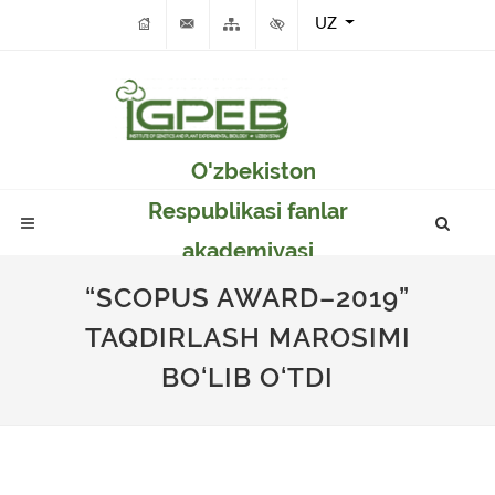
UZ
O'zbekiston
Respublikasi fanlar
akademiyasi
Genetika va o'simlikar
“SCOPUS AWARD–2019”
eksperimental
TAQDIRLASH MAROSIMI
biologiyasi instituti
BO‘LIB O‘TDI