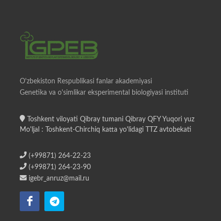
O'zbekiston Respublikasi fanlar akademiyasi
Genetika va o'simlikar eksperimental biologiyasi instituti
Toshkent viloyati Qibray tumani Qibray QFY Yuqori yuz
Mo'ljal : Toshkent-Chirchiq katta yo'lidagi TTZ avtobekati
(+99871) 264-22-23
(+99871) 264-23-90
igebr_anruz@mail.ru