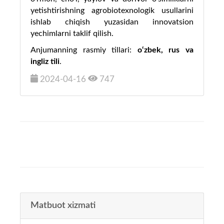
yetishtirishning agrobiotexnologik usullarini
ishlab chiqish yuzasidan
innovatsion
yechimlarni taklif qilish.
Anjumanning rasmiy tillari:
о‘zbek, rus va
ingliz tili
.
2024-04-16
747
Matbuot xizmati