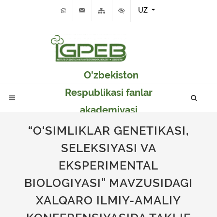
UZ
O'zbekiston
Respublikasi fanlar
akademiyasi
Genetika va o'simlikar
“O‘SIMLIKLAR GENETIKASI,
eksperimental
SELEKSIYASI VA
biologiyasi instituti
EKSPERIMENTAL
BIOLOGIYASI” MAVZUSIDAGI
XALQARO ILMIY-AMALIY