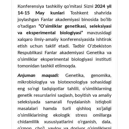
Konferensiya tashkiliy qo‘mitasi Sizni
20
2
4 yil
1
4-15 May kunlari
Toshkent shahrida
joylashgan Fanlar akademiyasi binosida bo‘lib
o‘tadigan
“
O‘simliklar genetikasi, seleksiyasi
va eksperimental biologiyasi”
mavzusidagi
xalqaro ilmiy-amaliy konferensiyasida ishtirok
etish uchun taklif etadi. Tadbir O‘zbekiston
Respublikasi Fanlar akademiyasi Genetika va
o‘simliklar eksperimental biologiyasi instituti
tomonidan tashkil etilmoqda.
Anjuman maqsadi:
Genetika, genomika,
mikrobiologiya va biotexnologiya sohasidagi
eng so‘ngi tadqiqotlar
tahlili
, o‘
simliklarning
genetik resurslarini saqlash, boyitish va amaliy
seleksiyada samarali foydalanish istiqboli
masalalari hamda turli qishloq xo‘jaligi
o‘simliklarining
ekologik stress omillarga
chidamlilik xususiyatlarini
o‘rganish,
dala,
o’rmon, cho’l, yaylov va
dorivor o‘simliklarni