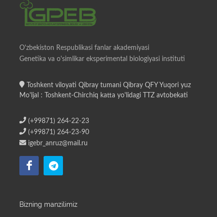
O'zbekiston Respublikasi fanlar akademiyasi
Genetika va o'simlikar eksperimental biologiyasi instituti
Toshkent viloyati Qibray tumani Qibray QFY Yuqori yuz
Mo'ljal : Toshkent-Chirchiq katta yo'lidagi TTZ avtobekati
(+99871) 264-22-23
(+99871) 264-23-90
igebr_anruz@mail.ru
Bizning manzilimiz