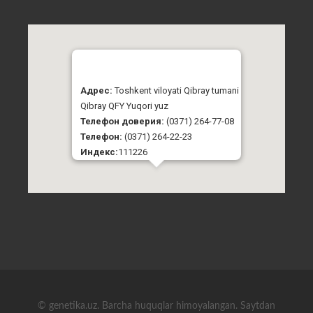
Адрес:
Toshkent viloyati Qibray tumani
Qibray QFY Yuqori yuz
Телефон доверия:
(0371) 264-77-08
Телефон:
(0371) 264-22-23
Индекс:
111226
© genetika.uz. Barcha huquqlar himoyalangan. Saytdan