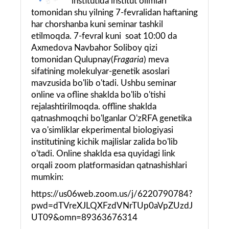
institutida institut olimlari
tomonidan shu yilning 7-fevralidan haftaning
har chorshanba kuni seminar tashkil
etilmoqda. 7-fevral kuni soat 10:00 da
Axmedova Navbahor Soliboy qizi
tomonidan Qulupnay(
Fragaria
) meva
sifatining molekulyar-genetik asoslari
mavzusida bo'lib o'tadi. Ushbu seminar
online va ofline shaklda bo'lib o'tishi
rejalashtirilmoqda. offline shaklda
qatnashmoqchi bo'lganlar O'zRFA genetika
va o'simliklar ekperimental biologiyasi
institutining kichik majlislar zalida bo'lib
o'tadi. Online shaklda esa quyidagi link
orqali zoom platformasidan qatnashishlari
mumkin:
https://us06web.zoom.us/j/6220790784?
pwd=dTVreXJLQXFzdVNrTUp0aVpZUzdJ
UT09&omn=89363676314