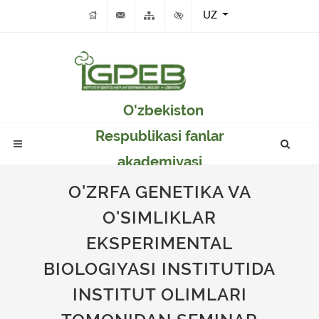
UZ
O'zbekiston
Respublikasi fanlar
akademiyasi
Genetika va o'simlikar
O'ZRFA GENETIKA VA
eksperimental
O'SIMLIKLAR
biologiyasi instituti
EKSPERIMENTAL
BIOLOGIYASI INSTITUTIDA
INSTITUT OLIMLARI