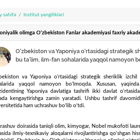
y sahifa
Institut yangiliklari
oniyalik olimga O‘zbekiston Fanlar akademiyasi faxriy akade
O'zbekiston va Yaponiya o'rtasidagi strategik sh
bu ta’lim, ilm-fan sohalarida yaqqol namoyon 
bekiston va Yaponiya o'rtasidagi strategik sheriklik izchil
alarida yaqqol namoyon bo‘lmoqda. Xususan, yaqinda 
zidentining Yaponiya davlatiga tashrifi ikki davlat o‘rtasi
ada kengaytirishga zamin yaratadi. Ushbu tashrif davomid
versitetida ham uchrashuv bo‘lib o‘tdi.
rashuv doirasida taniqli olim, kimyogar, Nobel mukofoti laur
tasida ilmiy-texnikaviy aloqalarni rivojlantirishga qo‘shgan 