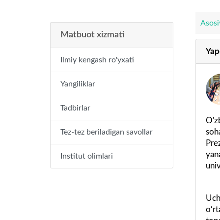
Asosi
Matbuot xizmati
Yap
Ilmiy kengash ro'yxati
Yangiliklar
Tadbirlar
O'z
soh
Tez-tez beriladigan savollar
Pre
yan
Institut olimlari
uni
Uch
o‘r