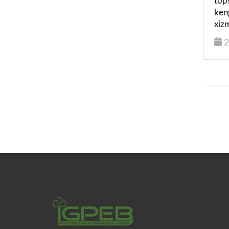
top
ken
xizm
2