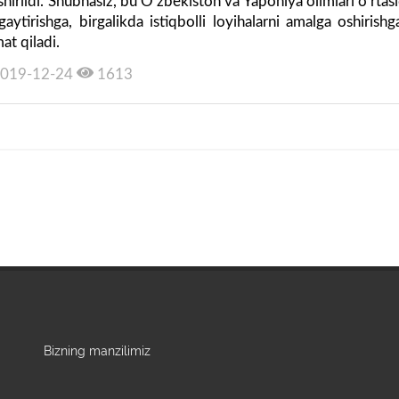
shirildi. Shubhasiz, bu O‘zbekiston va Yaponiya olimlari o‘rta
gaytirishga, birgalikda istiqbolli loyihalarni amalga oshiris
at qiladi.
019-12-24
1613
Bizning manzilimiz