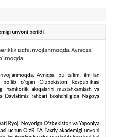
migi unvoni berildi
eriklik izchil rivojlanmoqda. Ayniqsa,
bo‘lmoqda.
 rivojlanmoqda. Ayniqsa, bu ta’lim, ilm-fan
bo’lib o’tgan O‘zbekiston Respublikasi
dagi hamkorlik aloqalarini mustahkamlash va
a Davlatimiz rahbari boshchiligida Nagoya
eati Ryoji Noyoriga O‘zbekiston va Yaponiya
hissasi uchun O‘zR FA Faxriy akademigi unvoni