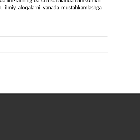
sida ilm-fanning barcha sohalarida hamkorlikni
hga, ilmiy aloqalarni yanada mustahkamlashga