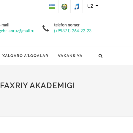
UZ
O'zbekiston
O'zbekiston
O'zbekiston
-mail
telefon nomer
gebr_anruz@mail.ru
(+99871) 264-22-23
Respublikasining
Respublikasi
Respublikasi
Davlat bayrog'i
davlat gerbi
davlat
XALQARO A'LOQALAR
VAKANSIYA
madhiyasi
FAXRIY AKADEMIGI