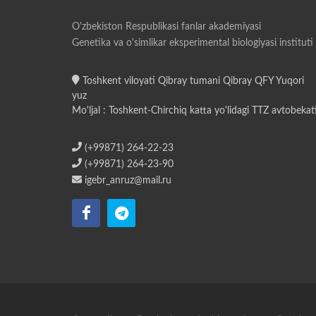
O'zbekiston Respublikasi fanlar akademiyasi
Genetika va o'simlikar eksperimental biologiyasi instituti
Toshkent viloyati Qibray tumani Qibray QFY Yuqori
yuz
Mo'ljal : Toshkent-Chirchiq katta yo'lidagi TTZ avtobekat
(+99871) 264-22-23
(+99871) 264-23-90
igebr_anruz@mail.ru