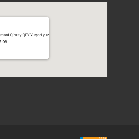
tumani Qibray QFY Yuqori yuz
7-08