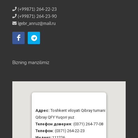
(+99871) 264-22-23
(+99871) 264-23-90
igebr_anruz@mail.ru
Bizning manzilimiz
Адрес:
Toshkent viloyati Qibray tumani
Qibray QFY Yuqori yuz
Телефон доверия:
(0371) 264-77-08
Телефон:
(0371) 264-22-23
Индекс:
111226