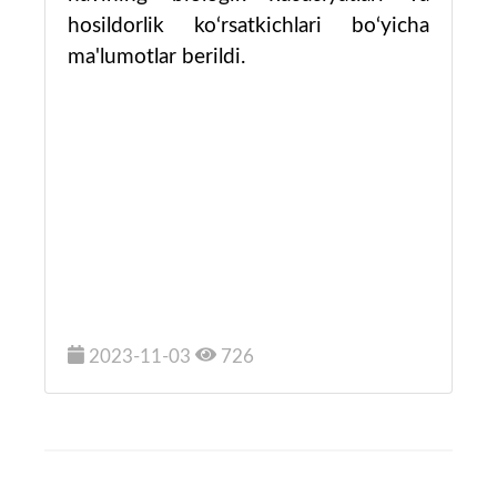
hosildorlik ko‘rsatkichlari bo‘yicha
ma'lumotlar berildi.
2023-11-03
726