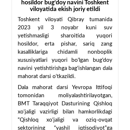
hosildor bug
doy navini Toshkent
‘
viloyatida ekish joriy etildi
Toshkent viloyati Qibray tumanida
2023 yil 3 noyabr kuni suv
yetishmasligi sharoitida yuqori
hosildor, erta pishar, sariq zang
kasalliklariga chidamli nonboplik
xususiyatlari yuqori bo‘lgan bug
‘
doy
navini yetishtirishga bag
‘
ishlangan dala
mahorat darsi o‘tkazildi.
Dala mahorat darsi Yevropa Ittifoqi
tomonidan moliyalashtirilayotgan,
BMT Taraqqiyot Dasturining Qishloq
xo‘jaligi vazirligi bilan hamkorlikdagi
“Qishloq xo‘jaligi va oziq-ovqat
sektorining “yashil iqtisodiyot”ga