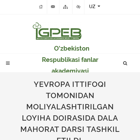
UZ
O'zbekiston
Respublikasi fanlar
akademiyasi
Genetika va o'simlikar
YEVROPA ITTIFOQI
eksperimental
TOMONIDAN
biologiyasi instituti
MOLIYALASHTIRILGAN
LOYIHA DOIRASIDA DALA
MAHORAT DARSI TASHKIL