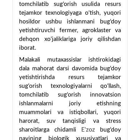
tomchilatib sug‘orish usulida resurs
tejamkor texnologiyaga o‘tish, yuqori
hosildor ushbu ishlanmani bug‘doy
yetishtiruvchi fermer, agroklaster va
dehqon xo‘jaliklariga joriy qilishdan
iborat.
Malakali mutaxassislar ishtirokidagi
dala mahorat darsi davomida b
ug‘doy
yetishtirishda resurs tejamkor
sug‘orish texnologiyalarni qo‘llash,
tomchilatib sug‘orish innovatsion
ishlanmalarni joriy etishning
muammolari va istiqbollari, yuqori
harorat, suv tanqisligi va stress
sharoitlarga chidamli
E
'zoz
bug‘doy
navining biologik xususiyatlari va