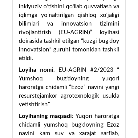
inklyuziv o‘tishini qo‘llab quvvatlash va
iqlimga yo‘naltirilgan qishloq xo‘jaligi
bilimlari va innovatsion tizimini
rivojlantirish (EU-AGRIN)” loyihasi
doirasida tashkil etilgan “kuzgi bug‘doy
innovatsion” guruhi tomonidan tashkil
etildi.
Loyiha nomi
: EU-AGRIN #2/2023 “
Yumshoq bug‘doyning yuqori
haroratga chidamli “Ezoz” navini yangi
resurstejamkor agrotexnologik usulda
yetishtirish”
Loyihaning maqsadi
: Yuqori haroratga
chidamli yumshoq bug‘doyning Ezoz
navini kam suv va xarajat sarflab,