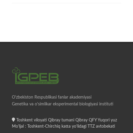
O'zbekiston Respublikasi fanlar akademiyasi
Genetika va o'simlikar eksperimental biologiyasi instituti
Toshkent viloyati Qibray tumani Qibray QFY Yuqori yuz
Mo'ljal : Toshkent-Chirchiq katta yo'lidagi TTZ avtobekati