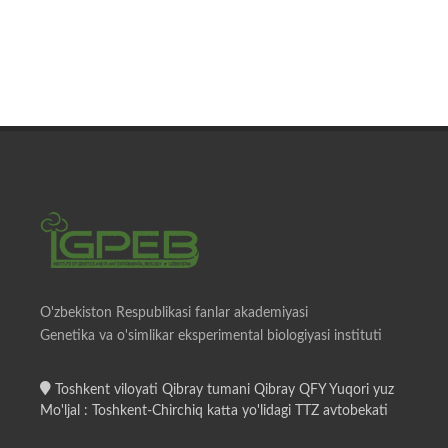
O'zbekiston Respublikasi fanlar akademiyasi
Genetika va o'simlikar eksperimental biologiyasi instituti
Toshkent viloyati Qibray tumani Qibray QFY Yuqori yuz
Mo'ljal : Toshkent-Chirchiq katta yo'lidagi TTZ avtobekati