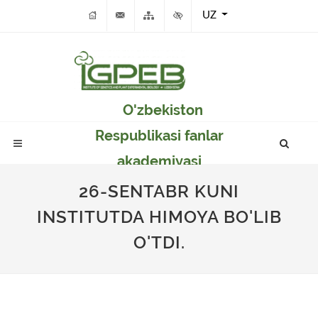
UZ
O'zbekiston
Respublikasi fanlar
akademiyasi
Genetika va o'simlikar
26-SENTABR KUNI
eksperimental
INSTITUTDA HIMOYA BO'LIB
biologiyasi instituti
O'TDI.