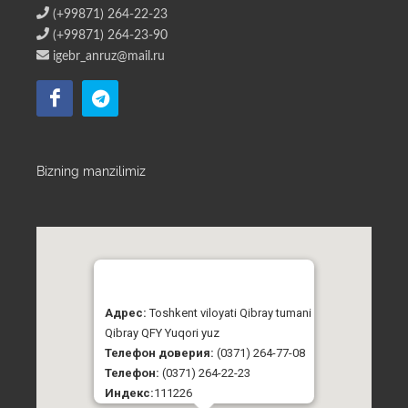
(+99871) 264-22-23
(+99871) 264-23-90
igebr_anruz@mail.ru
Bizning manzilimiz
Адрес:
Toshkent viloyati Qibray tumani
Qibray QFY Yuqori yuz
Телефон доверия:
(0371) 264-77-08
Телефон:
(0371) 264-22-23
Индекс:
111226