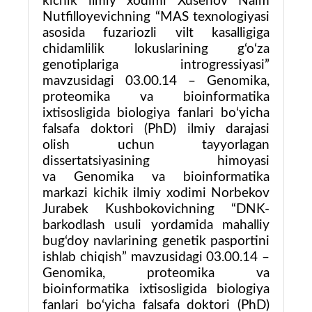
kichik ilmiy xodimi Xusenov Naim
Nutfilloyevichning “MAS texnologiyasi
asosida fuzariozli vilt kasalligiga
chidamlilik lokuslarining g‘o‘za
genotiplariga introgressiyasi”
mavzusidagi 03.00.14 – Genomika,
proteomika va bioinformatika
ixtisosligida biologiya fanlari bo‘yicha
falsafa doktori (PhD) ilmiy darajasi
olish uchun tayyorlagan
dissertatsiyasining himoyasi
va Genomika va bioinformatika
markazi kichik ilmiy xodimi Norbekov
Jurabek Kushbokovichning “DNK-
barkodlash usuli yordamida mahalliy
bug‘doy navlarining genetik pasportini
ishlab chiqish” mavzusidagi 03.00.14 –
Genomika, proteomika va
bioinformatika ixtisosligida biologiya
fanlari bo‘yicha falsafa doktori (PhD)