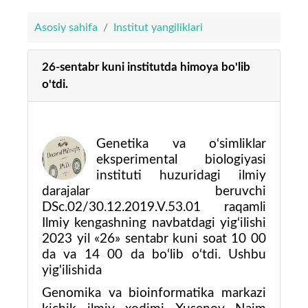
Asosiy sahifa
Institut yangiliklari
26-sentabr kuni institutda himoya bo'lib
o'tdi.
Genetika va o‘simliklar
eksperimental biologiyasi
instituti huzuridagi ilmiy
darajalar beruvchi
DSc.02/30.12.2019.V.53.01 raqamli
Ilmiy kengashning navbatdagi yig‘ilishi
2023 yil «26» sentabr kuni soat 10 00
da va 14 00 da bo‘lib o‘tdi. Ushbu
yig'ilishida
Genomika va bioinformatika markazi