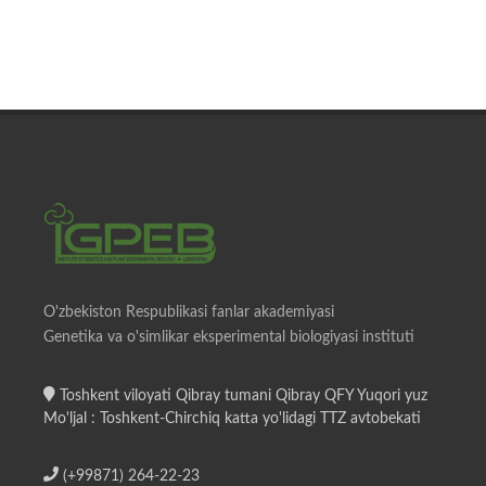
O'zbekiston Respublikasi fanlar akademiyasi
Genetika va o'simlikar eksperimental biologiyasi instituti
Toshkent viloyati Qibray tumani Qibray QFY Yuqori yuz
Mo'ljal : Toshkent-Chirchiq katta yo'lidagi TTZ avtobekati
(+99871) 264-22-23