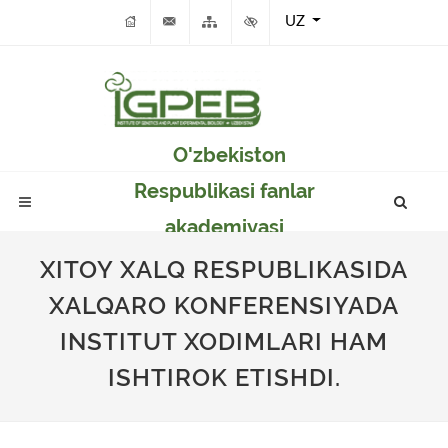
UZ
O'zbekiston
Respublikasi fanlar
akademiyasi
Genetika va o'simlikar
XITOY XALQ RESPUBLIKASIDA
eksperimental
XALQARO KONFERENSIYADA
biologiyasi instituti
INSTITUT XODIMLARI HAM
ISHTIROK ETISHDI.