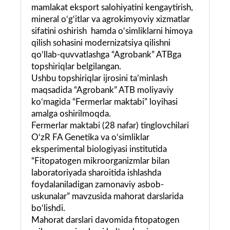
mamlakat eksport salohiyatini kengaytirish,
mineral o‘g‘itlar va agrokimyoviy xizmatlar
sifatini oshirish hamda o‘simliklarni himoya
qilish sohasini modernizatsiya qilishni
qo‘llab-quvvatlashga “Agrobank” ATBga
topshiriqlar belgilangan.
Ushbu topshiriqlar ijrosini ta’minlash
maqsadida “Agrobank” ATB moliyaviy
ko‘magida “Fermerlar maktabi” loyihasi
amalga oshirilmoqda.
Fermerlar maktabi (28 nafar) tinglovchilari
O‘zR FA Genetika va o‘simliklar
eksperimental biologiyasi institutida
“Fitopatogen mikroorganizmlar bilan
laboratoriyada sharoitida ishlashda
foydalaniladigan zamonaviy asbob-
uskunalar” mavzusida mahorat darslarida
bo‘lishdi.
Mahorat darslari davomida fitopatogen