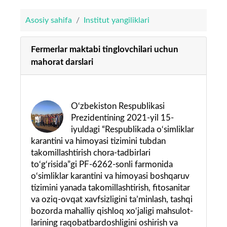
Asosiy sahifa
Institut yangiliklari
Fermerlar maktabi tinglovchilari uchun
mahorat darslari
O‘zbekiston Respublikasi
Prezidentining 2021-yil 15-
iyuldagi “Respublikada o‘simliklar
karantini va himoyasi tizimini tubdan
takomillashtirish chora-tadbirlari
to‘g‘risida”gi PF-6262-sonli farmonida
o‘simliklar karantini va himoyasi boshqaruv
tizimini yanada takomillashtirish, fitosanitar
va oziq-ovqat xavfsizligini ta’minlash, tashqi
bozorda mahalliy qishloq xo‘jaligi mahsulot-
larining raqobatbardoshligini oshirish va