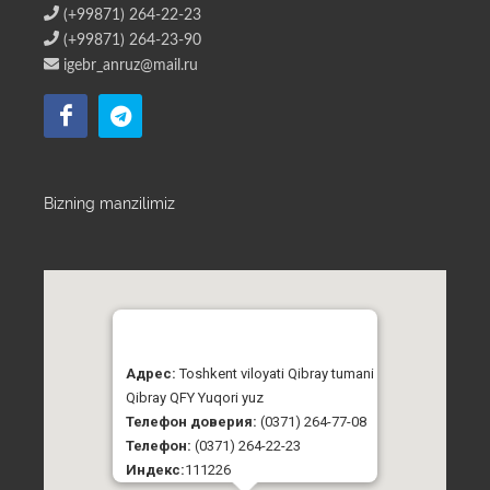
(+99871) 264-22-23
(+99871) 264-23-90
igebr_anruz@mail.ru
Bizning manzilimiz
Адрес:
Toshkent viloyati Qibray tumani
Qibray QFY Yuqori yuz
Телефон доверия:
(0371) 264-77-08
Телефон:
(0371) 264-22-23
Индекс:
111226