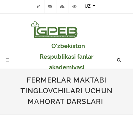
UZ
O'zbekiston
Respublikasi fanlar
akademiyasi
Genetika va o'simlikar
FERMERLAR MAKTABI
eksperimental
TINGLOVCHILARI UCHUN
biologiyasi instituti
MAHORAT DARSLARI