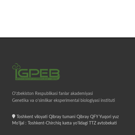
O'zbekiston Respublikasi fanlar akademiyasi
Genetika va o'simlikar eksperimental biologiyasi instituti
Toshkent viloyati Qibray tumani Qibray QFY Yuqori yuz
Mo'ljal : Toshkent-Chirchiq katta yo'lidagi TTZ avtobekati