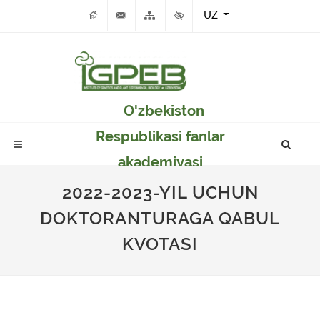
UZ
O'zbekiston
Respublikasi fanlar
akademiyasi
Genetika va o'simlikar
2022-2023-YIL UCHUN
eksperimental
DOKTORANTURAGA QABUL
biologiyasi instituti
KVOTASI