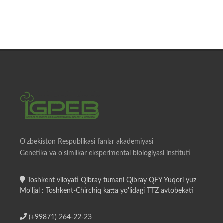
O'zbekiston Respublikasi fanlar akademiyasi
Genetika va o'simlikar eksperimental biologiyasi instituti
Toshkent viloyati Qibray tumani Qibray QFY Yuqori yuz
Mo'ljal : Toshkent-Chirchiq katta yo'lidagi TTZ avtobekati
(+99871) 264-22-23