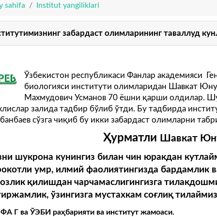
y sahifa
Institut yangiliklari
титутимизнинг забардаст олимларининг таваллуд кунл
Ўзбекистон республикаси Фанлар академияси Ге
биологияси институти олимларидан Шавкат Юну
Махмудович Усманов 70 ёшни қарши олдилар. Шу
лислар залида тадбир бўлиб ўтди. Бу тадбирда инсти
банбаев сўзга чиқиб бу икки забардаст олимларни таб
Ҳ
урматли
Шавкат Юн
зни шукрона кунингиз билан чин юракдан кутлайм
рокотли умр, илмий фаолиятингизда бардамлик в
тозлик
қ
илишдан
чарчамаслигингизга
тилакдошм
тиржамлик
,
ўзингизга
мустахкам
со
ғ
ли
қ
тилайми
 ФА Г ва ЎЭБИ ра
ҳ
барияти
ва
институт
жамоаси
.