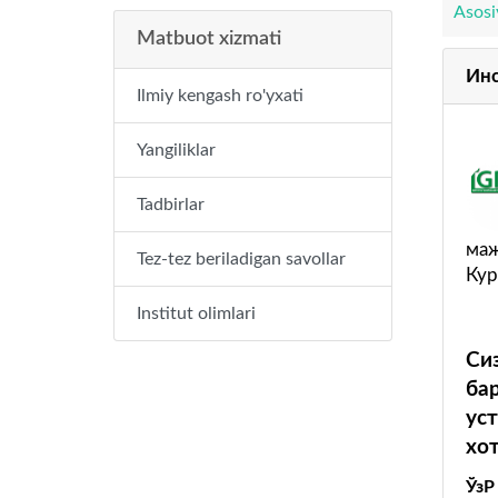
Asosi
Matbuot xizmati
Инс
Ilmiy kengash ro'yxati
Yangiliklar
Tadbirlar
маж
Tez-tez beriladigan savollar
Кур
Institut olimlari
Си
ба
ус
хо
ЎзР