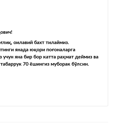
ович!
о
ғ
ли
қ
,
оилавий
бахт
тилаймиз
.
йтинги
янада
ю
қ
ори
по
ғ
оналарга
з
учун яна бир бор катта ра
ҳ
мат
деймиз ва
 табаррук 70 ёшингиз муборак бўлсин.