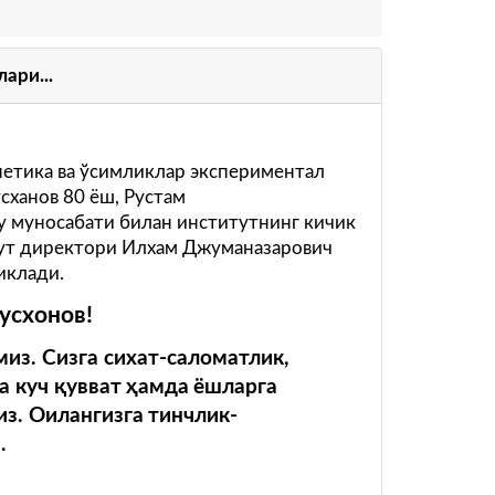
ари...
нетика ва ўсимликлар экспериментал
сханов 80 ёш, Рустам
 муносабати билан институтнинг кичик
тут директори Илхам Джуманазарович
риклади.
усхонов!
из. Сизга сихат-саломатлик,
а куч
қ
увват
ҳ
амда
ёшларга
из
.
Оилангизга
тинчлик
-
з
.