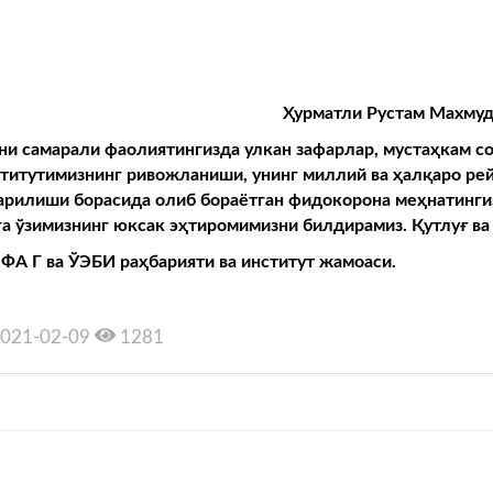
Ҳ
урматли
Рустам Махмуд
ни самарали фаолиятингизда улкан зафарлар, муста
ҳ
кам
с
титутимизнинг ривожланиши, унинг миллий ва
ҳ
ал
қ
аро
ре
арилиши
борасида
олиб
бораётган
фидокорон
а ме
ҳ
натинги
га ўзимизнинг юксак э
ҳ
тиромимизни
билдирамиз
.
Қ
утлу
ғ
ва
 ФА Г ва ЎЭБИ ра
ҳ
барияти
ва
институт
жамоаси
.
021-02-09
1281