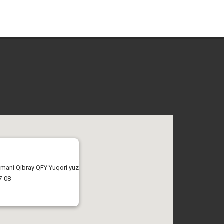
tumani Qibray QFY Yuqori yuz
7-08