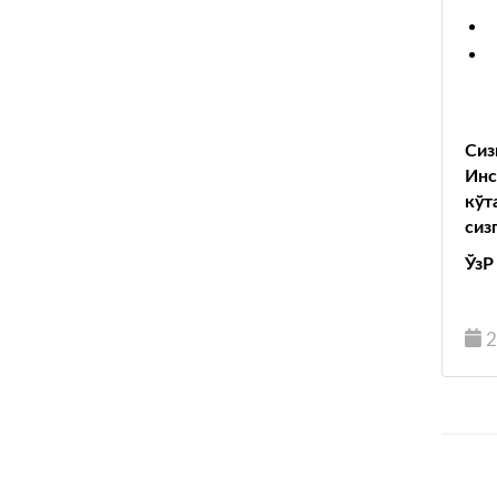
Сиз
Инс
кўт
сиз
ЎзР
2