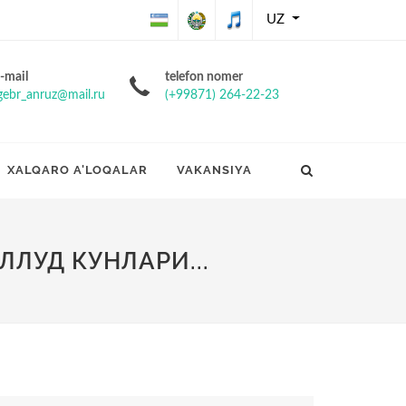
UZ
O'zbekiston
O'zbekiston
O'zbekiston
-mail
telefon nomer
gebr_anruz@mail.ru
(+99871) 264-22-23
Respublikasining
Respublikasi
Respublikasi
Davlat bayrog'i
davlat gerbi
davlat
XALQARO A'LOQALAR
VAKANSIYA
madhiyasi
ЛУД КУНЛАРИ...