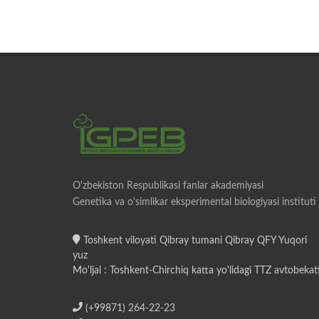
O'zbekiston Respublikasi fanlar akademiyasi
Genetika va o'simlikar eksperimental biologiyasi instituti
Toshkent viloyati Qibray tumani Qibray QFY Yuqori
yuz
Mo'ljal : Toshkent-Chirchiq katta yo'lidagi TTZ avtobekat
(+99871) 264-22-23