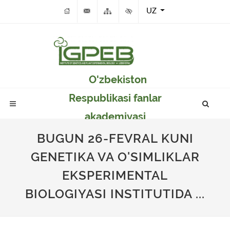
UZ
O'zbekiston
Respublikasi fanlar
akademiyasi
Genetika va o'simlikar
BUGUN 26-FEVRAL KUNI
eksperimental
GENETIKA VA O'SIMLIKLAR
biologiyasi instituti
EKSPERIMENTAL
BIOLOGIYASI INSTITUTIDA ...