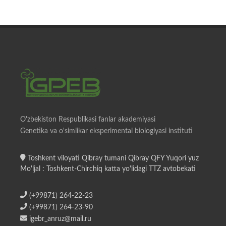
O'zbekiston Respublikasi fanlar akademiyasi
Genetika va o'simlikar eksperimental biologiyasi instituti
Toshkent viloyati Qibray tumani Qibray QFY Yuqori yuz
Mo'ljal : Toshkent-Chirchiq katta yo'lidagi TTZ avtobekati
(+99871) 264-22-23
(+99871) 264-23-90
igebr_anruz@mail.ru