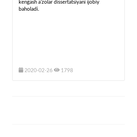
kengash a'zolar dissertatsiyani ijobiy
baholadi.
2020-02-26
1798