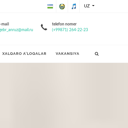
UZ
O'zbekiston
O'zbekiston
O'zbekiston
-mail
telefon nomer
gebr_anruz@mail.ru
(+99871) 264-22-23
Respublikasining
Respublikasi
Respublikasi
Davlat bayrog'i
davlat gerbi
davlat
XALQARO A'LOQALAR
VAKANSIYA
madhiyasi